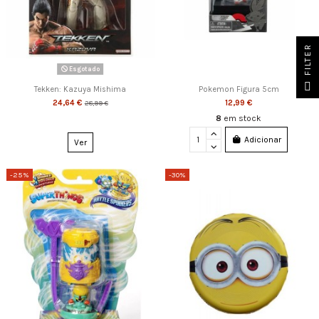
FILTER
Esgotado
Tekken: Kazuya Mishima
Pokemon Figura 5cm
24,64 €
12,99 €
28,99 €
8
em stock
Adicionar
Ver
-25%
-30%