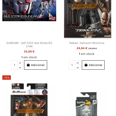
GUMDAM - GAT-X105 Aile Strike RG
Tekken: Heihachi Mishima
1/144
24,64 €
28,99 €
35,99 €
1
em stock
1
em stock
Adicionar
Adicionar
-15%