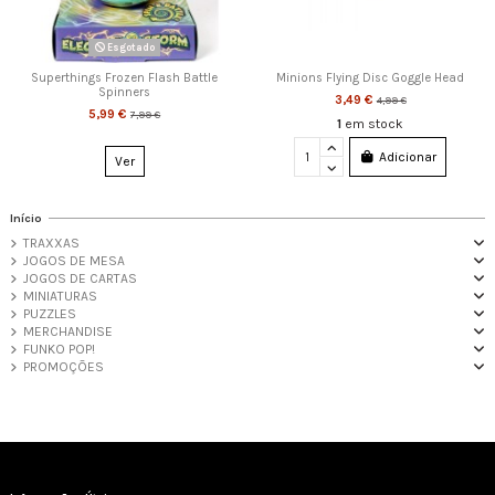
Esgotado
Superthings Frozen Flash Battle
Minions Flying Disc Goggle Head
Spinners
3,49 €
4,99 €
5,99 €
7,99 €
1
em stock
Adicionar
Ver
Início
TRAXXAS
JOGOS DE MESA
JOGOS DE CARTAS
MINIATURAS
PUZZLES
MERCHANDISE
FUNKO POP!
PROMOÇÕES