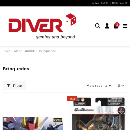
Wishlist (
0
)
Compare (
0
)
0
Início
MERCHANDISE
Brinquedos
Brinquedos
Filtrar
Mais recente
6
-15%