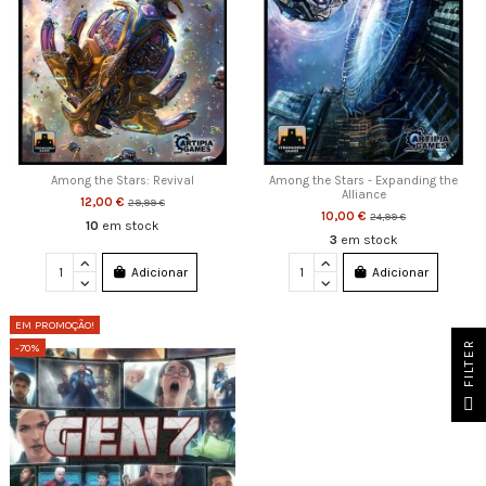
Among the Stars: Revival
Among the Stars - Expanding the
Alliance
12,00 €
29,99 €
10,00 €
24,99 €
10
em stock
3
em stock
Adicionar
Adicionar
EM PROMOÇÃO!
FILTER
-70%