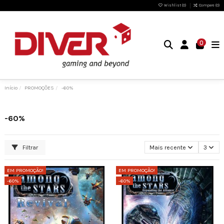
Wishlist (
0
)
Compare (
0
)
0
Início
PROMOÇÕES
-60%
-60%
Filtrar
Mais recente
3
EM PROMOÇÃO!
EM PROMOÇÃO!
-60%
-60%