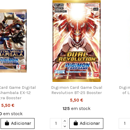
ard Game Digital
Digimon Card Game Dual
Digi
Shambala EX-12
Revolution BT-25 Booster
of 
tra Booster
5,50 €
5,50 €
125
em stock
0
em stock
Adicionar
Adicionar