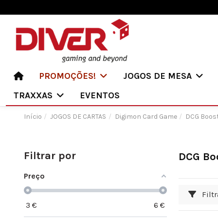
PROMOÇÕES!
JOGOS DE MESA
TRAXXAS
EVENTOS
Início
JOGOS DE CARTAS
Digimon Card Game
DCG Boos
Filtrar por
DCG Bo
Preço
Filtr
3
€
6
€