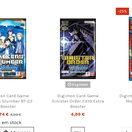
-25%
Esgotado
on Card Game
Digimon Card Game
Digim
 Slumber BT-23
Sinister Order EX10 Extra
Mo
Booster
Booster
,74 €
4,99 €
4,99 €
8
em stock