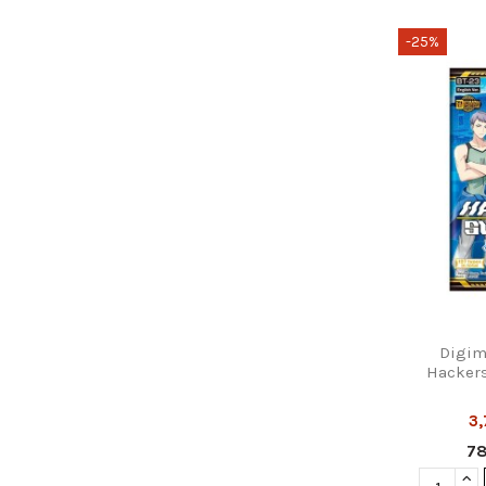
-25%
Digim
Hackers
3
7