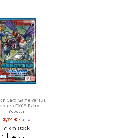
on Card Game Versus
nsters EX09 Extra
Booster
3,74 €
4,99 €
71
em stock