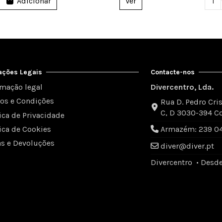
Adicionar
Ver
ações Legais
Contacte-nos
rmação legal
Divercentro, Lda.
os e Condições
Rua D. Pedro Cris
C, D 3030-394 C
tica de Privacidade
tica de Cookies
Armazém: 239 049
as e Devoluções
diver@diver.pt
Divercentro • Desd