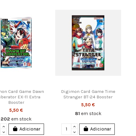
mon Card Game Dawn
Digimon Card Game Time
Liberator EX-11 Extra
Stranger BT-24 Booster
Booster
5,50 €
5,50 €
81
em stock
202
em stock
Adicionar
Adicionar