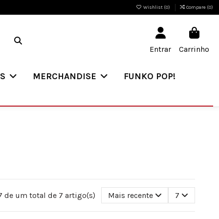
Wishlist (
0
)
Compare (
0
)
Entrar
Carrinho
ES
MERCHANDISE
FUNKO POP!
 de um total de 7 artigo(s)
Mais recente
7