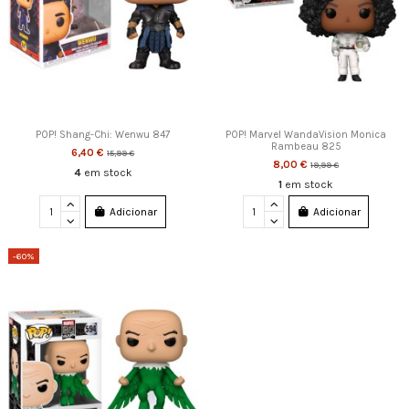
POP! Shang-Chi: Wenwu 847
POP! Marvel WandaVision Monica
Rambeau 825
6,40 €
15,99 €
8,00 €
19,99 €
4
em stock
1
em stock
Adicionar
Adicionar
-60%