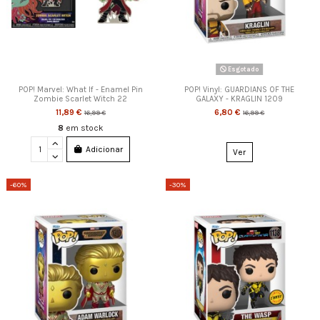
Esgotado
POP! Marvel: What If - Enamel Pin
POP! Vinyl: GUARDIANS OF THE
Zombie Scarlet Witch 22
GALAXY - KRAGLIN 1209
11,89 €
6,80 €
16,99 €
16,99 €
8
em stock
Adicionar
Ver
-60%
-30%