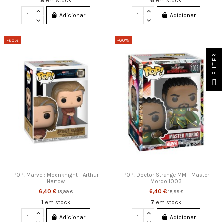
8
em stock
6
em stock
Adicionar
Adicionar
-60%
-60%
FILTER
POP! Marvel: Moonknight - Arthur
POP! Doctor Strange MM - Master
Harrow
Mordo 1003
6,40 €
6,40 €
15,99 €
15,99 €
1
em stock
7
em stock
Adicionar
Adicionar