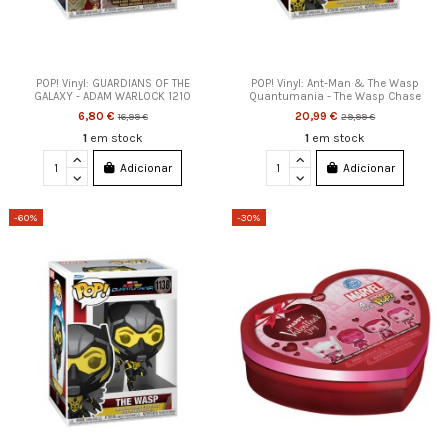
POP! Vinyl: GUARDIANS OF THE
POP! Vinyl: Ant-Man & The Wasp
GALAXY - ADAM WARLOCK 1210
Quantumania - The Wasp Chase
6,80 €
20,99 €
16,99 €
29,99 €
1
em stock
1
em stock
Adicionar
Adicionar
-60%
-30%