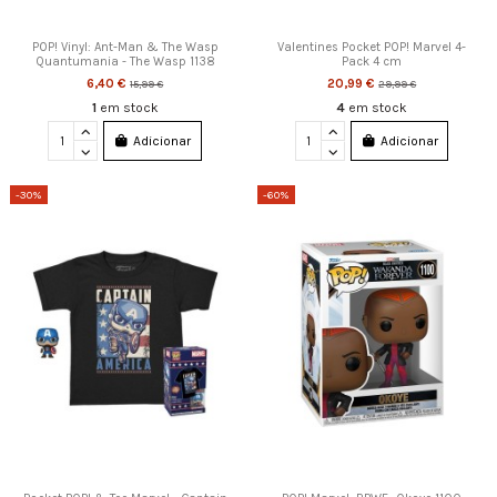
POP! Vinyl: Ant-Man & The Wasp
Valentines Pocket POP! Marvel 4-
Quantumania - The Wasp 1138
Pack 4 cm
6,40 €
20,99 €
15,99 €
29,99 €
1
em stock
4
em stock
Adicionar
Adicionar
-30%
-60%