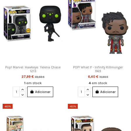
Pop! Marvel: Hawkeye: Yelena Chase
POP! What If - Infinity Killmonger
1213
969
27,99 €
6,40 €
39,99 €
15,99 €
1
em stock
4
em stock
Adicionar
Adicionar
-60%
-60%