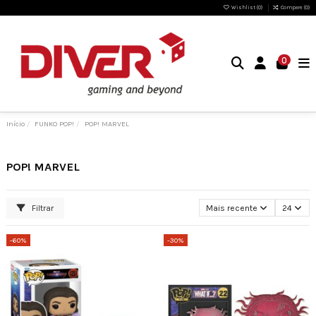
Wishlist (
0
)
Compare (
0
)
0
Início
FUNKO POP!
POP! MARVEL
POP! MARVEL
Filtrar
Mais recente
24
-60%
-30%