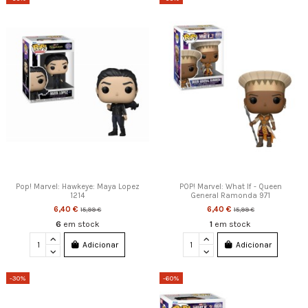
Pop! Marvel: Hawkeye: Maya Lopez
POP! Marvel: What If - Queen
1214
General Ramonda 971
6,40 €
6,40 €
15,99 €
15,99 €
6
em stock
1
em stock
Adicionar
Adicionar
-30%
-60%