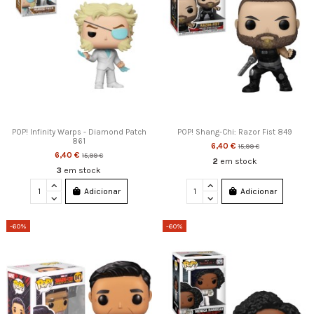
POP! Infinity Warps - Diamond Patch
POP! Shang-Chi: Razor Fist 849
861
6,40 €
15,99 €
6,40 €
15,99 €
2
em stock
3
em stock
Adicionar
Adicionar
-60%
-60%