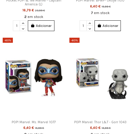
Pocket POP! & Tee Marvel - Captain
POP! Marvel: BPWF- Okoye 1100
America (L)
6,40 €
15,99 €
16,79 €
23,99 €
7
em stock
2
em stock
Adicionar
Adicionar
-60%
-60%
POP! Marvel: Ms. Marvel 1077
POP! Marvel: Thor L&T - Gorr 1043
6,40 €
6,40 €
15,99 €
15,99 €