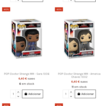
-60%
-60%
POP! Doctor Strange MM - Sara 1006
POP! Doctor Strange MM - America
Chavez 1002
6,40 €
15,99 €
6,40 €
15,99 €
6
em stock
11
em stock
Adicionar
Adicionar
-60%
-60%