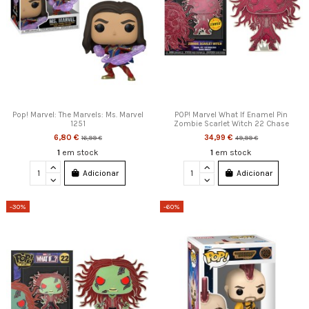
Pop! Marvel: The Marvels: Ms. Marvel
POP! Marvel What If Enamel Pin
1251
Zombie Scarlet Witch 22 Chase
6,80 €
34,99 €
16,99 €
49,99 €
1
em stock
1
em stock
Adicionar
Adicionar
-30%
-60%