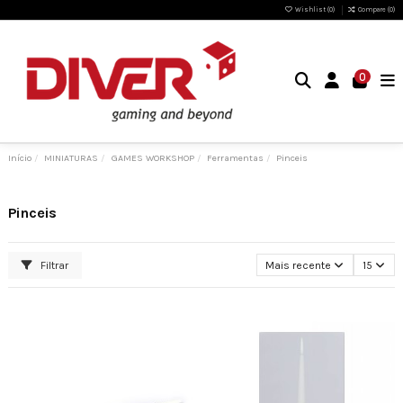
Wishlist (
0
)
Compare (
0
)
0
Início
MINIATURAS
GAMES WORKSHOP
Ferramentas
Pinceis
Pinceis
Filtrar
Mais recente
15