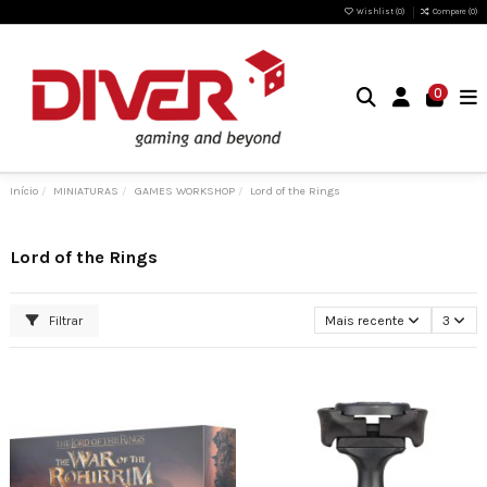
Wishlist (
0
)
Compare (
0
)
0
Início
MINIATURAS
GAMES WORKSHOP
Lord of the Rings
Lord of the Rings
Filtrar
Mais recente
3