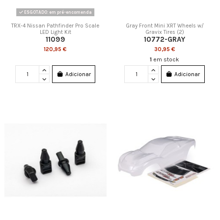
ESGOTADO: em pré-encomenda
TRX-4 Nissan Pathfinder Pro Scale
Gray Front Mini XRT Wheels w/
LED Light Kit
Gravix Tires (2)
11099
10772-GRAY
120,95 €
30,95 €
1
em stock
Adicionar
Adicionar