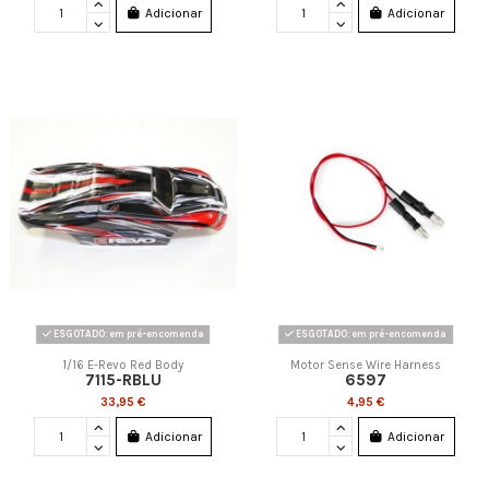
Adicionar
Adicionar
ESGOTADO: em pré-encomenda
ESGOTADO: em pré-encomenda
1/16 E-Revo Red Body
Motor Sense Wire Harness
7115-RBLU
6597
33,95 €
4,95 €
Adicionar
Adicionar