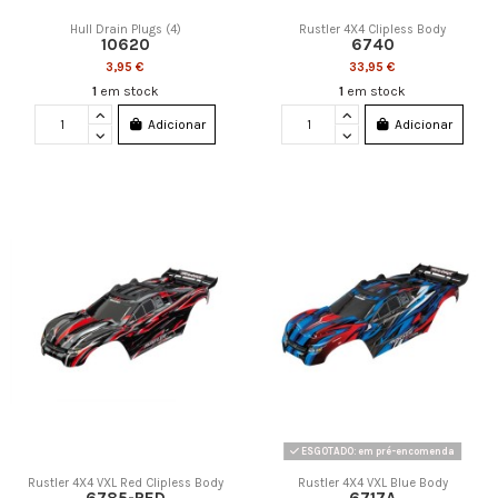
Hull Drain Plugs (4)
Rustler 4X4 Clipless Body
10620
6740
3,95 €
33,95 €
1
em stock
1
em stock
Adicionar
Adicionar
ESGOTADO: em pré-encomenda
Rustler 4X4 VXL Red Clipless Body
Rustler 4X4 VXL Blue Body