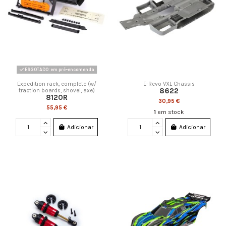
ESGOTADO: em pré-encomenda
Expedition rack, complete (w/
E-Revo VXL Chassis
8622
traction boards, shovel, axe)
8120R
30,95 €
55,95 €
1
em stock
Adicionar
Adicionar