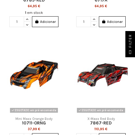
6785-RED
6717A
64,95 €
64,95 €
1
em stock
Adicionar
Adicionar
FILTER
ESGOTADO: em pré-encomenda
ESGOTADO: em pré-encomenda
Mini Maxx Orange Body
X-Maxx Red Body
10711-ORNG
7867-RED
37,99 €
110,95 €