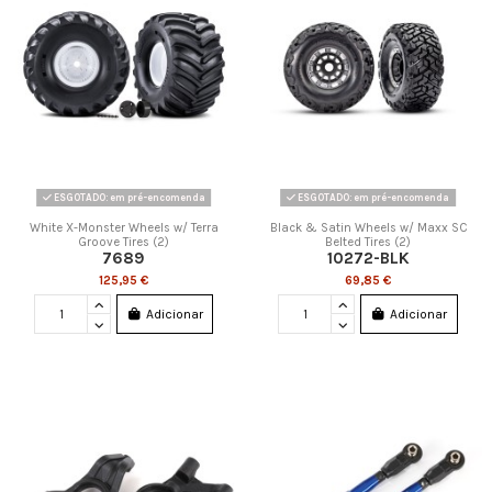
ESGOTADO: em pré-encomenda
ESGOTADO: em pré-encomenda
White X-Monster Wheels w/ Terra
Black & Satin Wheels w/ Maxx SC
Groove Tires (2)
Belted Tires (2)
7689
10272-BLK
125,95 €
69,85 €
Adicionar
Adicionar