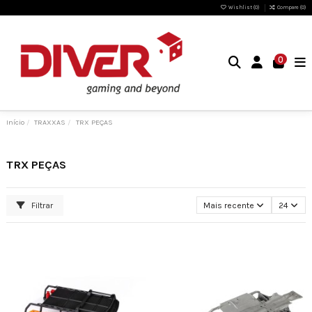
Wishlist (
0
)
Compare (
0
)
0
Início
TRAXXAS
TRX PEÇAS
TRX PEÇAS
Filtrar
Mais recente
24