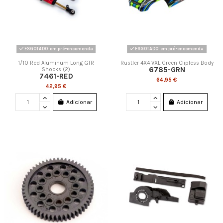
ESGOTADO: em pré-encomenda
ESGOTADO: em pré-encomenda
1/10 Red Aluminum Long GTR
Rustler 4X4 VXL Green Clipless Body
6785-GRN
Shocks (2)
7461-RED
64,95 €
42,95 €
Adicionar
Adicionar