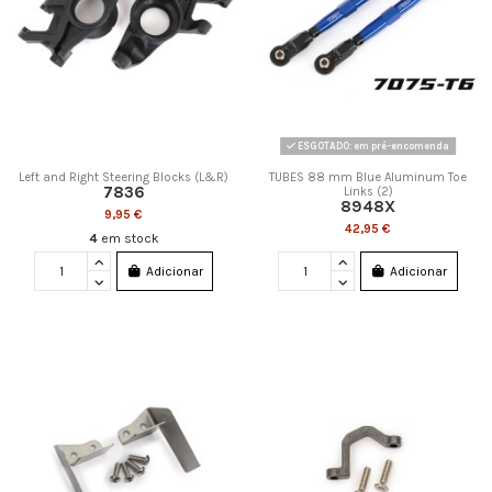
ESGOTADO: em pré-encomenda
Left and Right Steering Blocks (L&R)
TUBES 88 mm Blue Aluminum Toe
7836
Links (2)
8948X
9,95 €
42,95 €
4
em stock
Adicionar
Adicionar