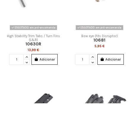
ESGOTADO: em pré-encomenda
ESGOTADO: em pré-encomenda
High Stability Trim Tabs / Turn Fins
Bow eye (fits Disruptor)
10681
(L&R)
10630R
5,95 €
13,99 €
Adicionar
Adicionar