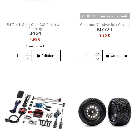
ESGOTADO: em pré-encomenda
54-Tooth Spur Gear (32-Pitch) with
Gear and Receiver Box Covers
10777T
Bushing
3454
9,95 €
4,95 €
4
em stock
Adicionar
Adicionar