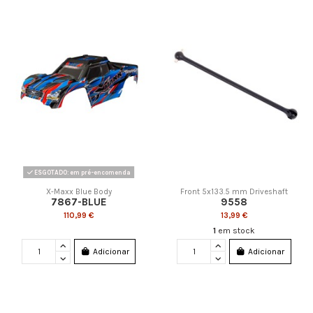
ESGOTADO: em pré-encomenda
X-Maxx Blue Body
Front 5x133.5 mm Driveshaft
7867-BLUE
9558
110,99 €
13,99 €
1
em stock
Adicionar
Adicionar