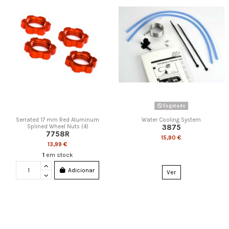
Esgotado
Serrated 17 mm Red Aluminum
Water Cooling System
3875
Splined Wheel Nuts (4)
7758R
15,90 €
13,99 €
1
em stock
Adicionar
Ver