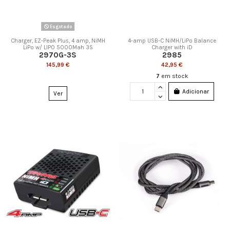
Esgotado
Charger, EZ-Peak Plus, 4 amp, NiMH
4-amp USB-C NiMH/LiPo Balance
LiPo w/ LIPO 5000Mah 3S
Charger with iD
2970G-3S
2985
145,99 €
42,95 €
7
em stock
Adicionar
Ver