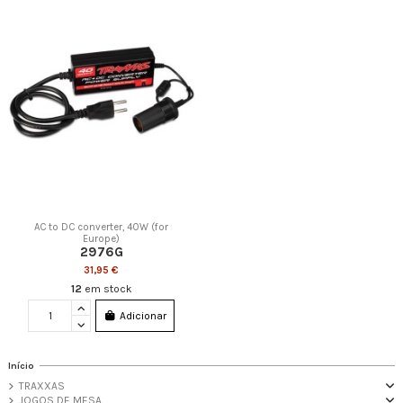
AC to DC converter, 40W (for
Europe)
2976G
31,95 €
12
em stock
Adicionar
Início
TRAXXAS
JOGOS DE MESA