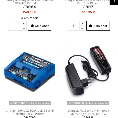
12-AMP 5000 4S Lipo
2x 6700 4S Lipo
2996X
2997
240,99 €
553,95 €
3
em stock
Adicionar
Adicionar
ESGOTADO: Em Pré-Encomenda
ESGOTADO: Em Pré-Encomenda
Charger, DUAL EZ-PEAK LIVE 26-AMP
Charger, AC, 2 amp NiMH peak
NIMH/LIPO 4S 200W
detecting 5-7 cell, 6.0-8.4
2973G
2969