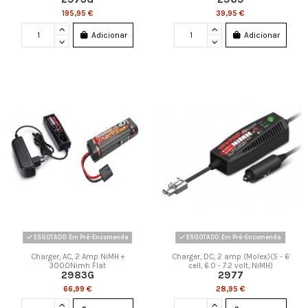
195,95 €
39,95 €
Adicionar
Adicionar
ESGOTADO: Em Pré-Encomenda
ESGOTADO: Em Pré-Encomenda
Charger, AC, 2 Amp NiMH +
Charger, DC, 2 amp (Molex)(5 - 6
3000Nimh Flat
cell, 6.0 - 7.2 volt, NiMH)
2983G
2977
66,99 €
28,95 €