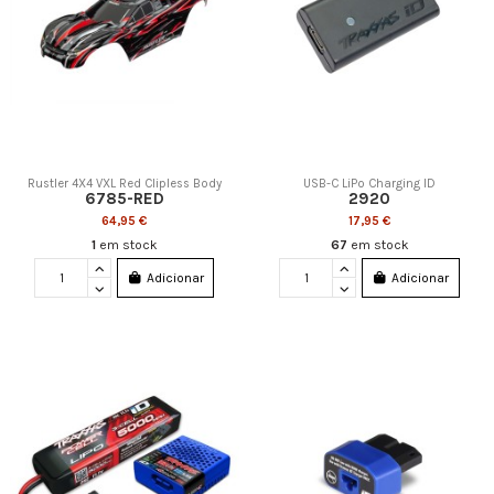
Rustler 4X4 VXL Red Clipless Body
USB-C LiPo Charging ID
6785-RED
2920
64,95 €
17,95 €
1
em stock
67
em stock
Adicionar
Adicionar