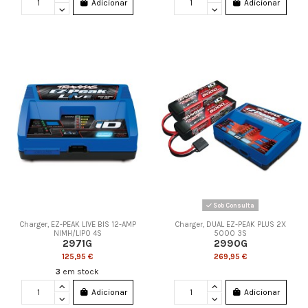
Adicionar
Adicionar
Sob Consulta
Charger, EZ-PEAK LIVE BIS 12-AMP
Charger, DUAL EZ-PEAK PLUS 2X
NIMH/LIPO 4S
5000 3S
2971G
2990G
125,95 €
269,95 €
3
em stock
Adicionar
Adicionar