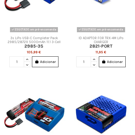
ESGOTADO: em pré-encomenda
ESGOTADO: em pré-encomenda
3s LiPo USB-C Completer Pack
ID ADAPTOR FOR TRX-4M LiPo
2985/2872X 5000mAh 11.1 3-Cell
CHARGER
2985-3S
2821-PORT
105,99 €
11,95 €
Adicionar
Adicionar