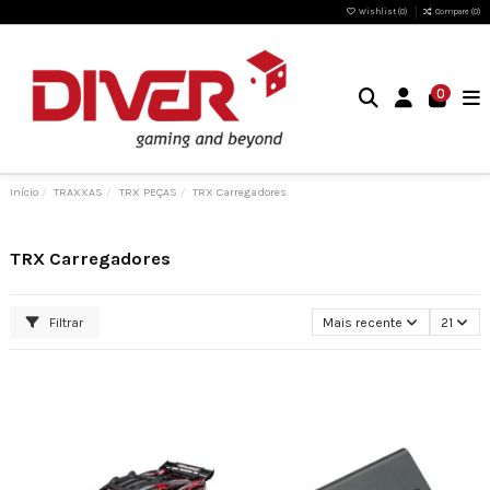
Wishlist (
0
)
Compare (
0
)
0
Início
TRAXXAS
TRX PEÇAS
TRX Carregadores
TRX Carregadores
Filtrar
Mais recente
21