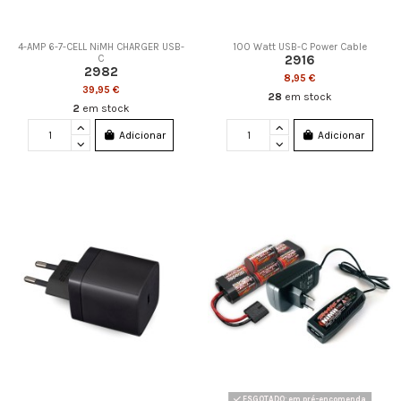
4-AMP 6-7-CELL NiMH CHARGER USB-
100 Watt USB-C Power Cable
2916
C
2982
8,95 €
39,95 €
28
em stock
2
em stock
Adicionar
Adicionar
ESGOTADO: em pré-encomenda