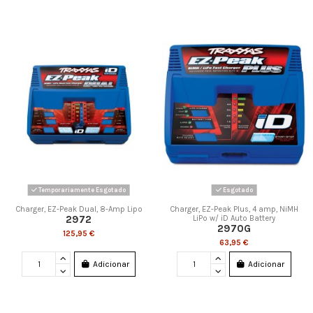
Temporariamente Esgotado
Esgotado
Charger, EZ-Peak Dual, 8-Amp Lipo
Charger, EZ-Peak Plus, 4 amp, NiMH
2972
LiPo w/ iD Auto Battery
2970G
125,95 €
63,95 €
Adicionar
Adicionar