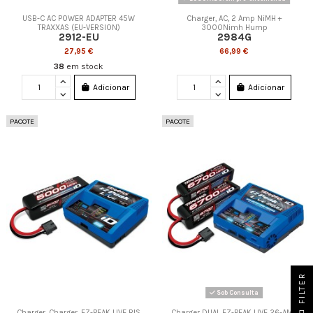
USB-C AC POWER ADAPTER 45W
Charger, AC, 2 Amp NiMH +
TRAXXAS (EU-VERSION)
3000Nimh Hump
2912-EU
2984G
27,95 €
66,99 €
38
em stock
Adicionar
Adicionar
PACOTE
PACOTE
FILTER
Sob Consulta
Charger, Charger, EZ-PEAK LIVE BIS
Charger DUAL EZ-PEAK LIVE 26-AMP