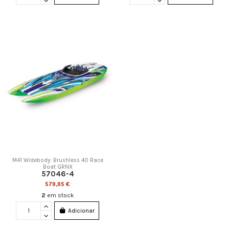
M41 Widebody: Brushless 40 Race
Boat GRNX
57046-4
579,95 €
2
em stock
Adicionar