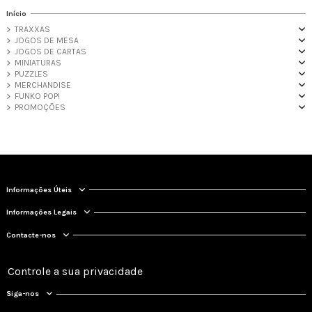
Início
TRAXXAS
JOGOS DE MESA
JOGOS DE CARTAS
MINIATURAS
PUZZLES
MERCHANDISE
FUNKO POP!
PROMOÇÕES
Informações Úteis
Informações Legais
Contacte-nos
Controle a sua privacidade
Siga-nos