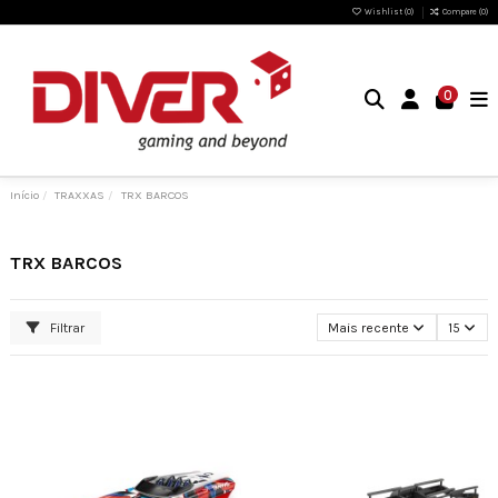
Wishlist (
0
)
Compare (
0
)
0
Início
TRAXXAS
TRX BARCOS
TRX BARCOS
Filtrar
Mais recente
15