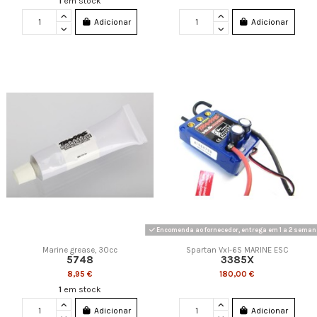
1
em stock
Adicionar
Adicionar
Encomenda ao fornecedor, entrega em 1 a 2 sema
Marine grease, 30cc
Spartan Vxl-6S MARINE ESC
5748
3385X
8,95 €
180,00 €
1
em stock
Adicionar
Adicionar