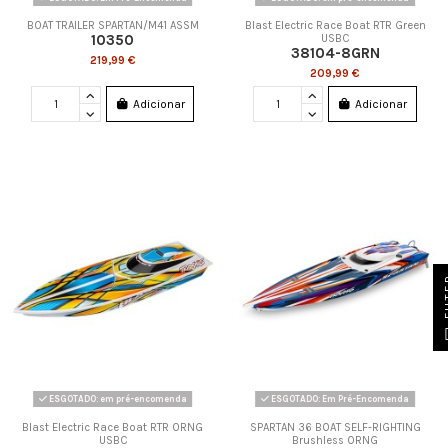
BOAT TRAILER SPARTAN/M41 ASSM
Blast Electric Race Boat RTR Green
10350
USBC
38104-8GRN
219,99 €
209,99 €
Adicionar
Adicionar
FI
ESGOTADO: em pré-encomenda
ESGOTADO: Em Pré-Encomenda
Blast Electric Race Boat RTR ORNG
SPARTAN 36 BOAT SELF-RIGHTING
USBC
Brushless ORNG