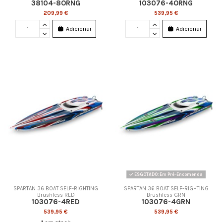
38104-8ORNG
103076-4ORNG
209,99 €
539,95 €
Adicionar
Adicionar
ESGOTADO: Em Pré-Encomenda
SPARTAN 36 BOAT SELF-RIGHTING
SPARTAN 36 BOAT SELF-RIGHTING
Brushless RED
Brushless GRN
103076-4RED
103076-4GRN
539,95 €
539,95 €