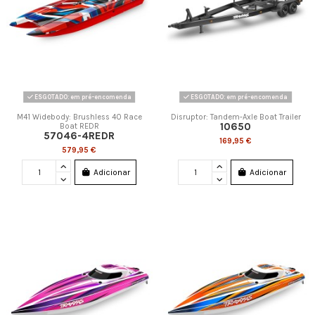
ESGOTADO: em pré-encomenda
ESGOTADO: em pré-encomenda
M41 Widebody: Brushless 40 Race
Disruptor: Tandem-Axle Boat Trailer
10650
Boat REDR
57046-4REDR
169,95 €
579,95 €
Adicionar
Adicionar