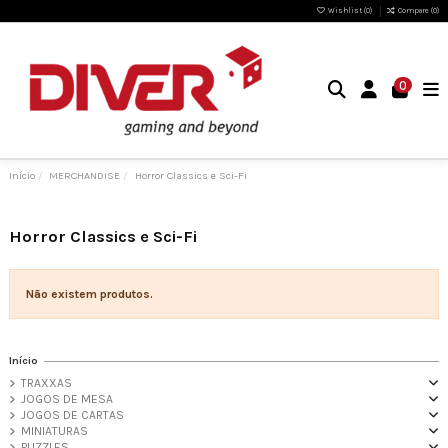
Wishlist (
0
)
Compare (
0
)
0
Início
MERCHANDISE
Horror Classics e Sci-Fi
Horror Classics e Sci-Fi
Não existem produtos.
Início
TRAXXAS
JOGOS DE MESA
JOGOS DE CARTAS
MINIATURAS
PUZZLES