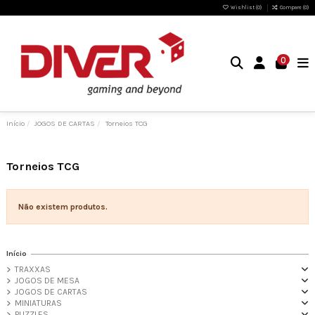
Wishlist (
0
)
Compare (
0
)
0
Início
JOGOS DE CARTAS
Torneios TCG
Torneios TCG
Não existem produtos.
Início
TRAXXAS
JOGOS DE MESA
JOGOS DE CARTAS
MINIATURAS
PUZZLES