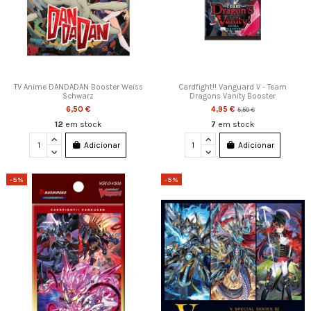
TV Anime DANDADAN Booster Weiss
Cardfight!! Vanguard V - Team
Schwarz
Dragons Vanity Booster
6,50 €
4,95 €
5,50 €
12
em stock
7
em stock
Adicionar
Adicionar
-5%
-5%