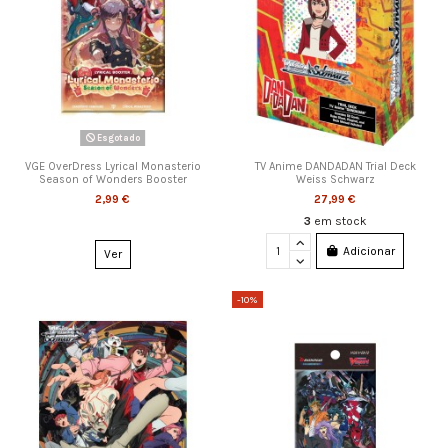
Esgotado
VGE OverDress Lyrical Monasterio
TV Anime DANDADAN Trial Deck
Season of Wonders Booster
Weiss Schwarz
2,99 €
27,99 €
3
em stock
Adicionar
Ver
-10%