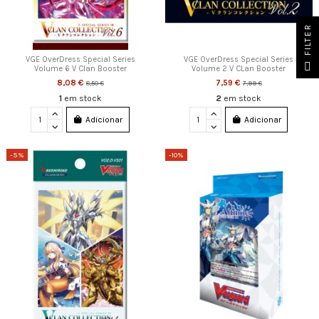
FILTER
VGE OverDress Special Series
VGE OverDress Special Series
Volume 6 V Clan Booster
Volume 2 V CLan Booster
8,08 €
7,59 €
8,50 €
7,99 €
1
em stock
2
em stock
Adicionar
Adicionar
-5%
-10%