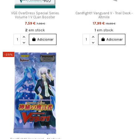
VGE OverDress Special Series
Cardfight!! Vanguard V - Trial Deck -
Volume 1 V CLan Booster
Altmile
7,59 €
17,99 €
7,99 €
19,99 €
2
em stock
1
em stock
Adicionar
Adicionar
-25%