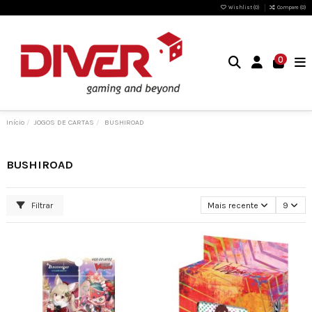
Wishlist (
0
)
Compare (
0
)
0
Início
JOGOS DE CARTAS
BUSHIROAD
BUSHIROAD
Filtrar
Mais recente
9