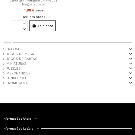
Cardfight!! Vanguard - Mystical
Magus Booster
1,88 €
2,50 €
128
em stock
Adicionar
Início
TRAXXAS
JOGOS DE MESA
JOGOS DE CARTAS
MINIATURAS
PUZZLES
MERCHANDISE
FUNKO POP!
PROMOÇÕES
Informações Úteis
Informações Legais