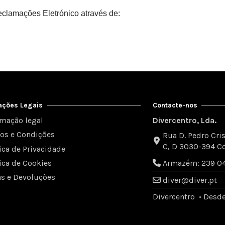
eclamações Eletrónico através de:
ações Legais
Contacte-nos
rmação legal
Divercentro, Lda.
os e Condições
Rua D. Pedro Cris
C, D 3030-394 C
tica de Privacidade
tica de Cookies
Armazém: 239 049
as e Devoluções
diver@diver.pt
Divercentro • Desd