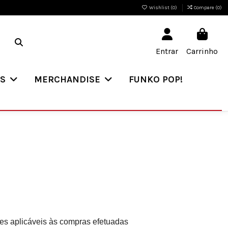
Wishlist (
0
)
Compare (
0
)
Entrar
Carrinho
ES
MERCHANDISE
FUNKO POP!
es aplicáveis às compras efetuadas