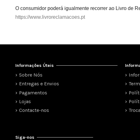
O consumidor poderá igualmente recorrer ao Livro de R
https://www.livroreclamacoes.pt
Informações Úteis
Inform
Sobre Nós
Info
Entregas e Envios
Term
Pagamentos
Polí
Lojas
Polí
Contacte-nos
Troc
Siga-nos