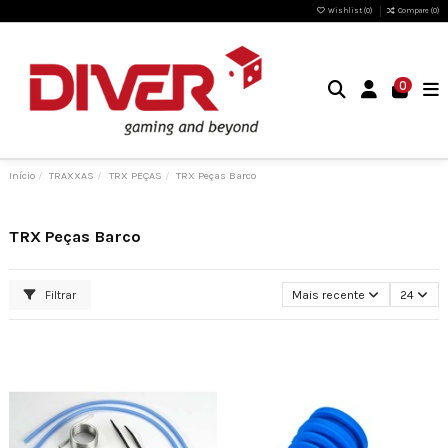
Wishlist (
0
)
Compare (
0
)
0
Início
TRAXXAS
TRX PEÇAS
TRX Peças Barco
TRX Peças Barco
Filtrar
Mais recente
24