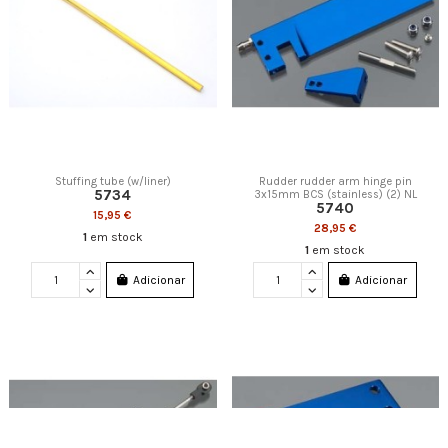
Stuffing tube (w/liner)
Rudder rudder arm hinge pin
5734
3x15mm BCS (stainless) (2) NL
5740
15,95 €
28,95 €
1
em stock
1
em stock
Adicionar
Adicionar