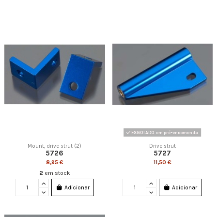
ESGOTADO: em pré-encomenda
Mount, drive strut (2)
Drive strut
5726
5727
8,95 €
11,50 €
2
em stock
Adicionar
Adicionar