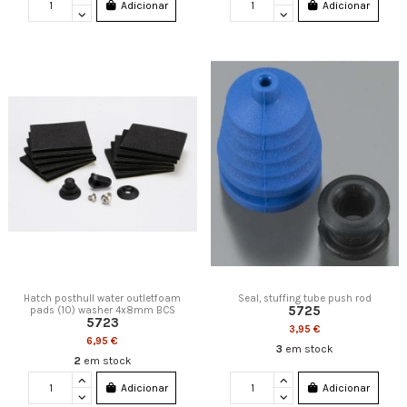
Adicionar
Adicionar
Hatch posthull water outletfoam
Seal, stuffing tube push rod
5725
pads (10) washer 4x8mm BCS
5723
3,95 €
6,95 €
3
em stock
2
em stock
Adicionar
Adicionar