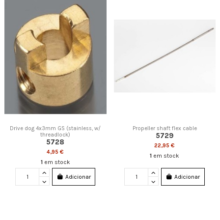
Drive dog 4x3mm GS (stainless, w/
Propeller shaft flex cable
5729
threadlock)
5728
22,95 €
4,95 €
1
em stock
1
em stock
Adicionar
Adicionar