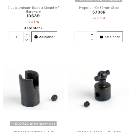
Blue Aluminum Rudder Mount w/
Propeller, 42x59mm Steel
5733R
Hardware
10639
22,95 €
19,95 €
3
em stock
Adicionar
Adicionar
ESGOTADO: em pré-encomenda