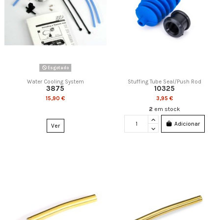
Esgotado
Water Cooling System
Stuffing Tube Seal/Push Rod
3875
10325
15,90 €
3,95 €
2
em stock
Adicionar
Ver