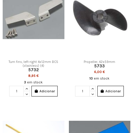
Turn fins, left-right 4x12mm BCS
Propeller, 42x59mm
5733
(stainless) (4)
5732
6,00 €
8,95 €
10
em stock
3
em stock
Adicionar
Adicionar