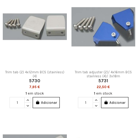
Trim tab (2) 4x12mm BCS (stainless)
Trim tab adjuster (2)/ 4x16mm BCS
(4)
stainless (4)/ 3x18m
5730
5731
7,95 €
22,50 €
1
em stock
1
em stock
Adicionar
Adicionar