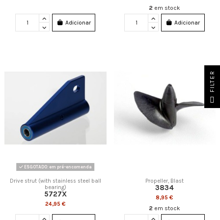
2
em stock
Adicionar
Adicionar
FILTER
ESGOTADO: em pré-encomenda
Drive strut (with stainless steel ball
Propeller, Blast
3834
bearing)
5727X
8,95 €
24,95 €
2
em stock