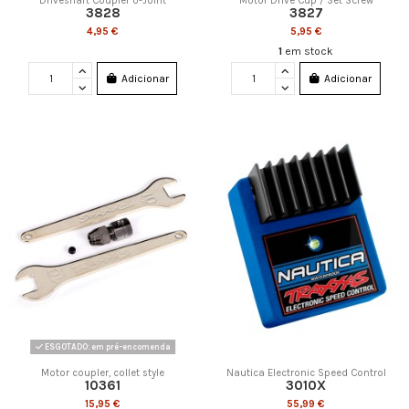
Driveshaft Coupler U-Joint
Motor Drive Cup / Set Screw
3828
3827
4,95 €
5,95 €
1
em stock
Adicionar
Adicionar
ESGOTADO: em pré-encomenda
Motor coupler, collet style
Nautica Electronic Speed Control
10361
3010X
15,95 €
55,99 €