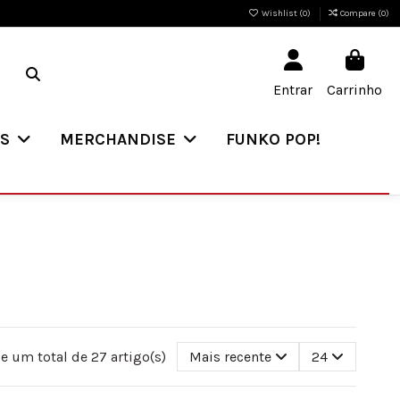
Wishlist (
0
)
Compare (
0
)
Entrar
Carrinho
ES
MERCHANDISE
FUNKO POP!
e um total de 27 artigo(s)
Mais recente
24