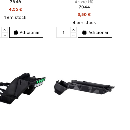
drive) (6)
7949
7944
4,95 €
3,50 €
1
em stock
4
em stock
Adicionar
Adicionar