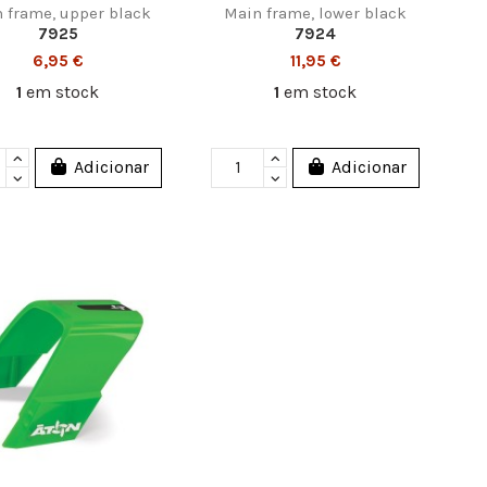
 frame, upper black
Main frame, lower black
7925
7924
6,95 €
11,95 €
1
em stock
1
em stock
Adicionar
Adicionar
Controle a sua privacidade
to, 53 Sala
oimbra
 612 | Loja: 962 872 378