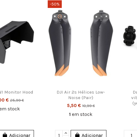
-50%
N1 Monitor Hood
DJI Air 2s Hélices Low-
D
Noise (Pair)
vi
,00 €
25,99 €
(y
5,50 €
10,99 €
em stock
1
em stock
Adicionar
Adicionar