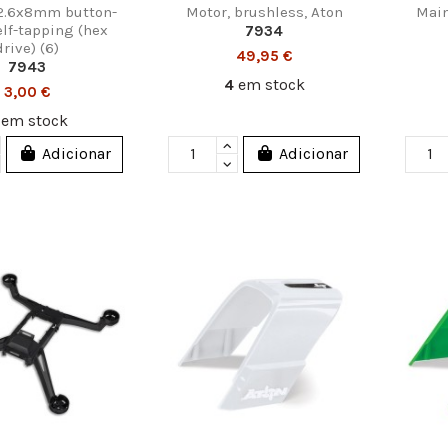
2.6x8mm button-
Motor, brushless, Aton
Main
elf-tapping (hex
7934
drive) (6)
49,95 €
7943
4
em stock
3,00 €
2
em stock
Adicionar
Adicionar
ações Legais
Contacte-nos
rmação legal
Divercentro, Lda.
os e Condições
Rua D. Pedro Cris
C, D 3030-394 C
tica de Privacidade
tica de Cookies
Armazém: 239 049
as e Devoluções
diver@diver.pt