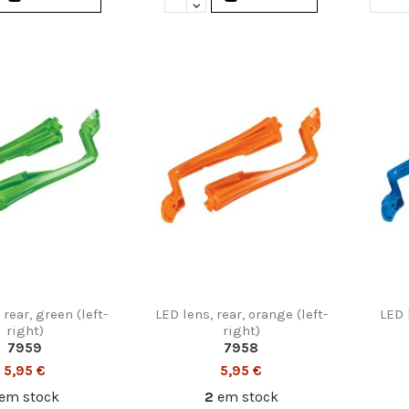
 rear, green (left-
LED lens, rear, orange (left-
LED l
right)
right)
7959
7958
5,95 €
5,95 €
em stock
2
em stock