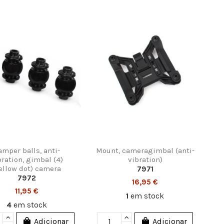
amper balls, anti-
Mount, cameragimbal (anti-
bration, gimbal (4)
vibration)
ellow dot) camera
7971
7972
16,95 €
11,95 €
1
em stock
4
em stock
Adicionar
Adicionar