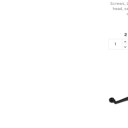
Screws, 
head, s
Informações Úteis
Inform
Sobre Nós
Info
Entregas e Envios
Term
Pagamentos
Polí
Lojas
Polí
Contacte-nos
Troc