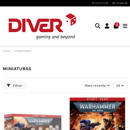
Wishlist (
0
)
Compare (
0
)
0
Início
MINIATURAS
MINIATURAS
Filtrar
Mais recente
24