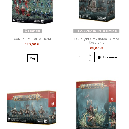
Esgotado
ESGOTADO: em pré-encomenda
COMBAT PATROL: AELDARI
Soulblight Gravelords: Cursed
Sepulchre
130,00 €
65,00 €
Adicionar
Ver