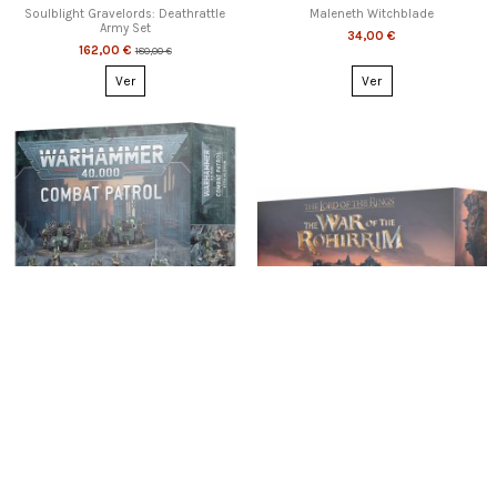
Soulblight Gravelords: Deathrattle
Maleneth Witchblade
Army Set
34,00 €
162,00 €
180,00 €
Ver
Ver
Esgotado
Esgotado
COMBAT PATROL: ASTRA MILITARUM
LOTR: THE WAR OF THE ROHIRRIM
130,00 €
175,00 €
Ver
Ver