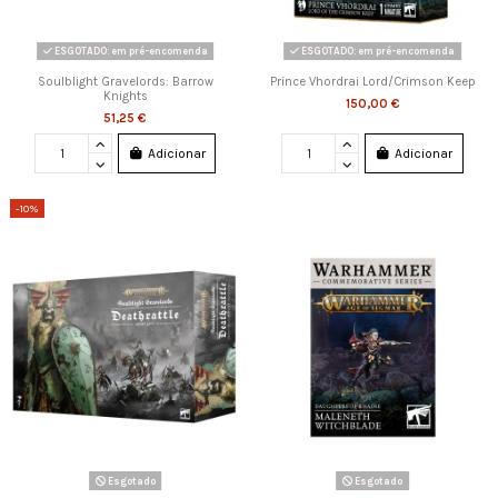
ESGOTADO: em pré-encomenda
ESGOTADO: em pré-encomenda
Soulblight Gravelords: Barrow
Prince Vhordrai Lord/Crimson Keep
Knights
150,00 €
51,25 €
Adicionar
Adicionar
-10%
Esgotado
Esgotado