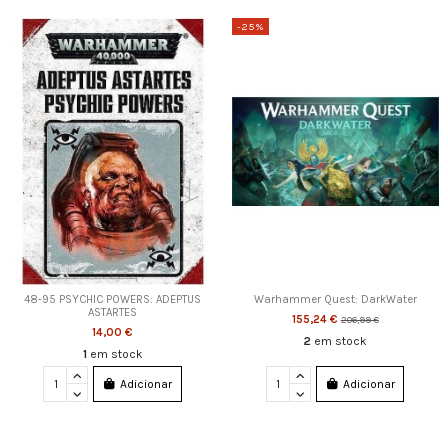
-25%
48-95 PSYCHIC POWERS: ADEPTUS
Warhammer Quest: DarkWater
ASTARTES
155,24 €
206,99 €
14,00 €
2
em stock
1
em stock
Adicionar
Adicionar