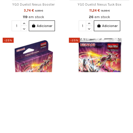
YGO Duelist Nexus Booster
YGO Duelist Nexus Tuck Box
3,74 €
11,24 €
4,99 €
14,99 €
119
em stock
26
em stock
Adicionar
Adicionar
-25%
-25%
YGO Wild Survivers Tuck Box
YGO Wild Survivers Booster
11,24 €
3,74 €
14,99 €
4,99 €