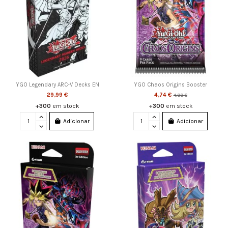
YGO Legendary ARC-V Decks EN
YGO Chaos Origins Booster
29,99 €
4,74 €
4,99 €
+300
em stock
+300
em stock
Adicionar
Adicionar