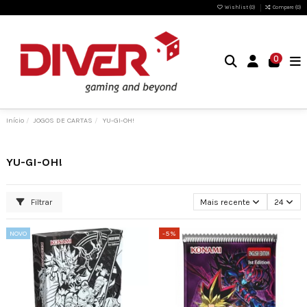
Wishlist (
0
)
Compare (
0
)
0
Início
JOGOS DE CARTAS
YU-GI-OH!
YU-GI-OH!
Filtrar
Mais recente
24
NOVO
-5%