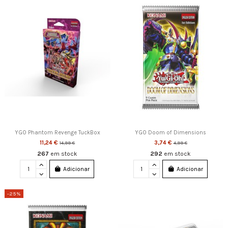
YGO Phantom Revenge TuckBox
YGO Doom of Dimensions
11,24 €
3,74 €
14,99 €
4,99 €
267
em stock
292
em stock
Adicionar
Adicionar
-25%