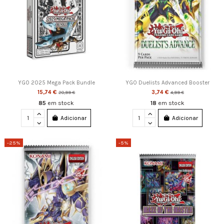
YGO 2025 Mega Pack Bundle
YGO Duelists Advanced Booster
15,74 €
3,74 €
20,99 €
4,99 €
85
em stock
18
em stock
Adicionar
Adicionar
-25%
-5%