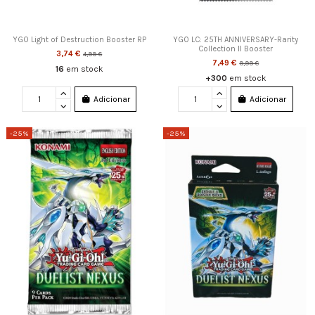
YGO Light of Destruction Booster RP
YGO LC: 25TH ANNIVERSARY-Rarity
Collection II Booster
3,74 €
4,99 €
7,49 €
9,99 €
16
em stock
+300
em stock
Adicionar
Adicionar
-25%
-25%