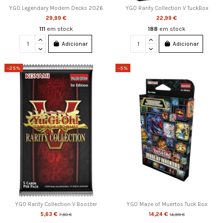
YGO Legendary Modern Decks 2026
YGO Rarity Collection V TuckBox
29,99 €
22,99 €
111
em stock
188
em stock
Adicionar
Adicionar
-25%
-5%
YGO Rarity Collection V Booster
YGO Maze of Muertos Tuck Box
5,63 €
14,24 €
7,50 €
14,99 €