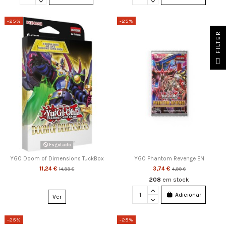
-25%
-25%
FILTER
Esgotado
YGO Doom of Dimensions TuckBox
YGO Phantom Revenge EN
11,24 €
3,74 €
14,99 €
4,99 €
208
em stock
Adicionar
Ver
-25%
-25%