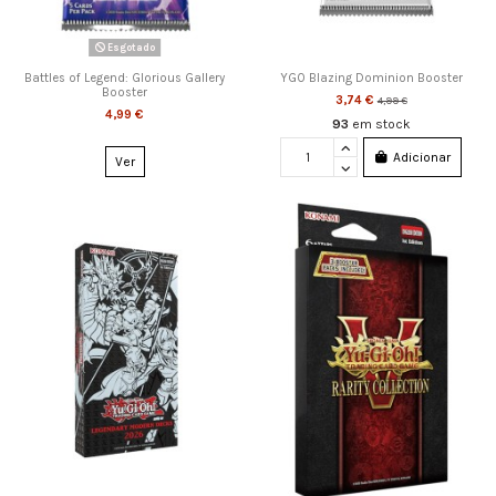
Esgotado
Battles of Legend: Glorious Gallery
YGO Blazing Dominion Booster
Booster
3,74 €
4,99 €
4,99 €
93
em stock
Adicionar
Ver