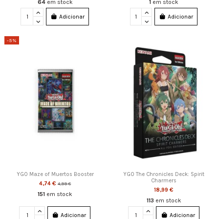
64
em stock
1
em stock
Adicionar
Adicionar
-5%
YGO Maze of Muertos Booster
YGO The Chronicles Deck: Spirit
Charmers
4,74 €
4,99 €
18,99 €
151
em stock
113
em stock
Adicionar
Adicionar