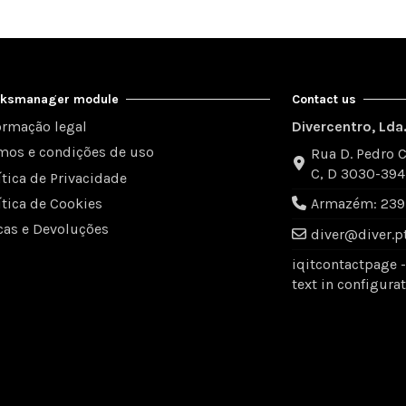
inksmanager module
Contact us
ormação legal
Divercentro, Lda
mos e condições de uso
Rua D. Pedro C
C, D 3030-39
ítica de Privacidade
ítica de Cookies
Armazém: 239 
cas e Devoluções
diver@diver.p
iqitcontactpage 
text in configura