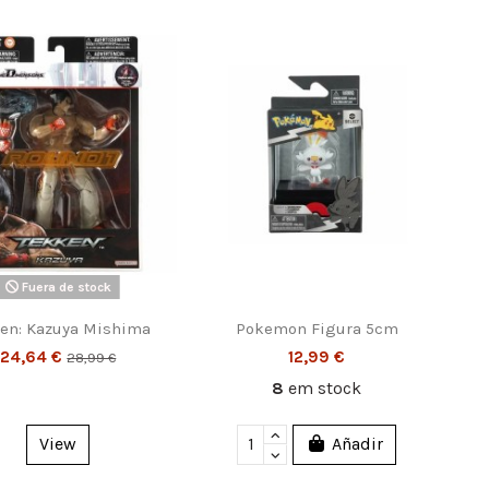
Fuera de stock
en: Kazuya Mishima
Pokemon Figura 5cm
24,64 €
12,99 €
28,99 €
8
em stock
View
Añadir