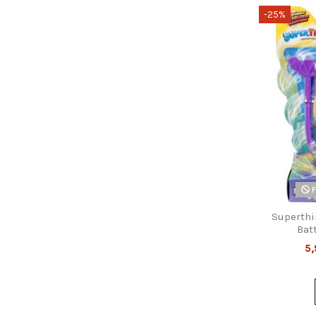
-25%
F
Superthi
Bat
5