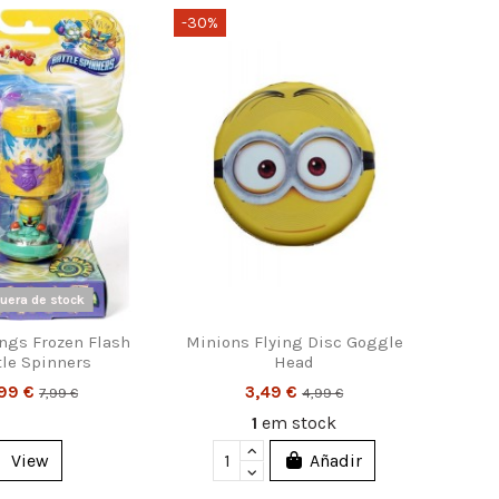
-30%
uera de stock
ngs Frozen Flash
Minions Flying Disc Goggle
tle Spinners
Head
,99 €
3,49 €
7,99 €
4,99 €
1
em stock
View
Añadir