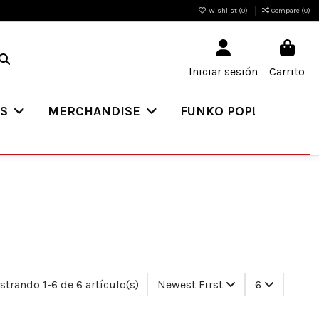
Wishlist (
0
)
Compare (
0
)
Iniciar sesión
Carrito
ES
MERCHANDISE
FUNKO POP!
trando 1-6 de 6 artículo(s)
Newest First
6