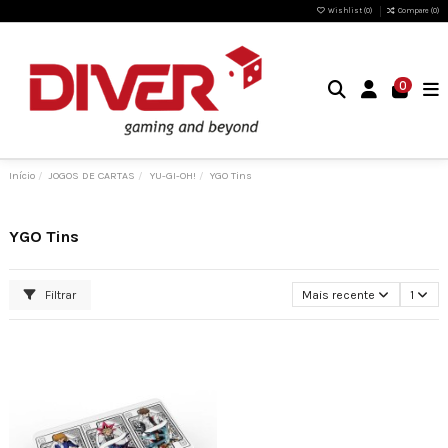
Wishlist (
0
)
Compare (
0
)
0
Início
JOGOS DE CARTAS
YU-GI-OH!
YGO Tins
YGO Tins
Filtrar
Mais recente
1