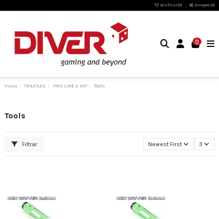
Wishlist (
0
)
Compare (
0
)
0
Inicio
TRAXXAS
PRO LINE e MP
Tools
Tools
Filtrar
Newest First
3