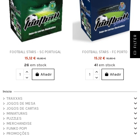
FILTER
FOOTBALL STARS - SC PORTUGAL
FOOTBALL STARS - FC PORTO
15,12 €
15,12 €
18,90 €
18,90 €
26
em stock
41
em stock
Añadir
Añadir
Inicio
TRAXXAS
JOGOS DE MESA
JOGOS DE CARTAS
MINIATURAS
PUZZLES
MERCHANDISE
FUNKO POP!
PROMOÇÕES