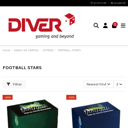
Wishlist (
0
)
Compare (
0
)
0
Inicio
JOGOS DE CARTAS
OUTROS
FOOTBALL STARS
FOOTBALL STARS
Filtrar
Newest First
2
-20%
-20%