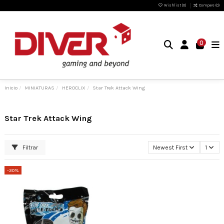
Wishlist (
0
)
Compare (
0
)
0
Inicio
MINIATURAS
HEROCLIX
Star Trek Attack Wing
Star Trek Attack Wing
Filtrar
Newest First
1
-30%