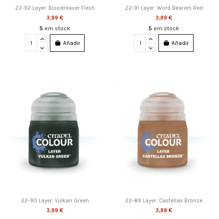
22-92 Layer: Bloodreaver Flesh
22-91 Layer: Word Bearers Red
3,99 €
3,99 €
5
em stock
5
em stock
Añadir
Añadir
22-90 Layer: Vulkan Green
22-89 Layer: Castellax Bronze
3,99 €
3,99 €