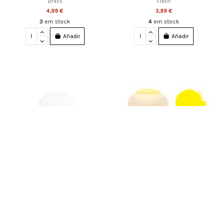
Brass
Flesh
4,99 €
3,99 €
3
em stock
4
em stock
Añadir
Añadir
22-71 Citadel Layer: Liberator Gold
22-02 Citadel Layer: Flash Gitz
Yellow
4,99 €
3,99 €
3
em stock