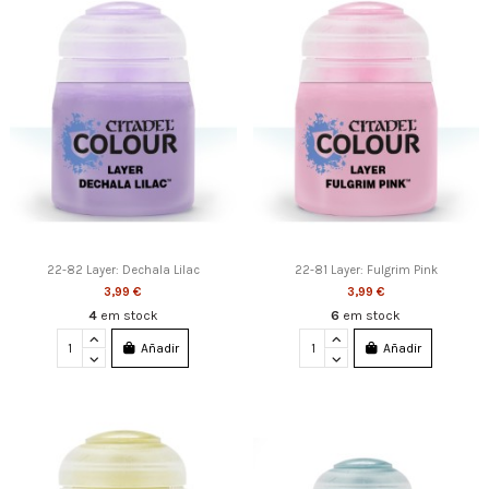
22-82 Layer: Dechala Lilac
22-81 Layer: Fulgrim Pink
3,99 €
3,99 €
4
em stock
6
em stock
Añadir
Añadir