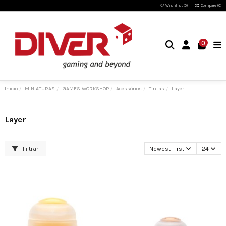
Wishlist (
0
)
Compare (
0
)
0
Inicio
MINIATURAS
GAMES WORKSHOP
Acessórios
Tintas
Layer
Layer
Filtrar
Newest First
24