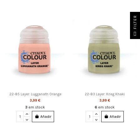
FILTER
22-85 Layer: Lugganath Orange
22-83 Layer: Krieg Khaki
3,99 €
3,99 €
3
em stock
6
em stock
Añadir
Añadir