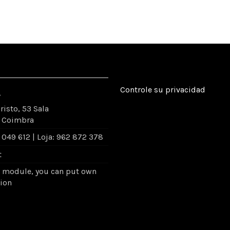
Controle su privacidad
.
risto, 53 Sala
4 Coimbra
049 612 | Loja: 962 872 378
t
- module, you can put own
tion