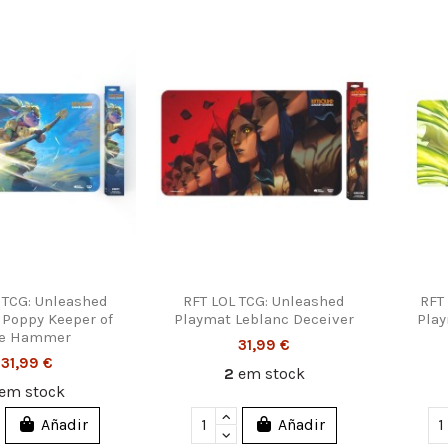
 TCG: Unleashed
RFT LOL TCG: Unleashed
RFT
 Poppy Keeper of
Playmat Leblanc Deceiver
Play
he Hammer
31,99 €
31,99 €
2
em stock
em stock
Añadir
Añadir