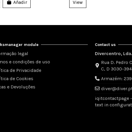
Añadir
View
inksmanager module
Contact us
ormação legal
Divercentro, Lda
mos e condições de uso
Rua D. Pedro C
C, D 3030-39
ítica de Privacidade
ítica de Cookies
Armazém: 239 
cas e Devoluções
diver@diver.p
iqitcontactpage 
text in configura