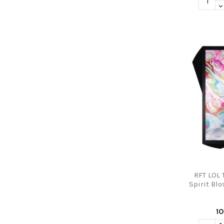
RFT LOL 
Spirit Bl
1