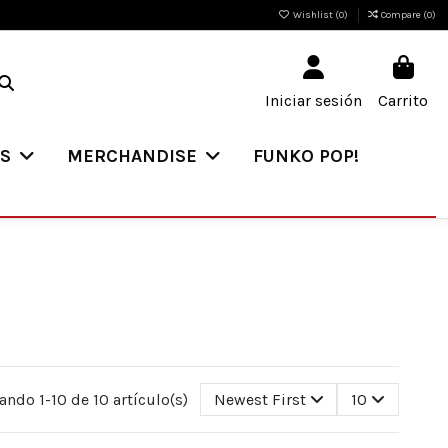
Wishlist (
0
)
Compare (
0
)
Iniciar sesión
Carrito
ES
MERCHANDISE
FUNKO POP!
ando 1-10 de 10 artículo(s)
Newest First
10