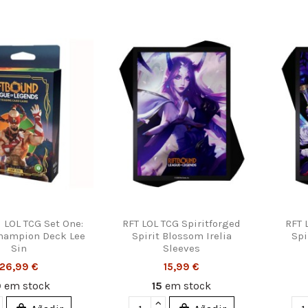
 LOL TCG Set One:
RFT LOL TCG Spiritforged
RFT 
hampion Deck Lee
Spirit Blossom Irelia
Spi
Sin
Sleeves
26,99 €
15,99 €
0
em stock
15
em stock