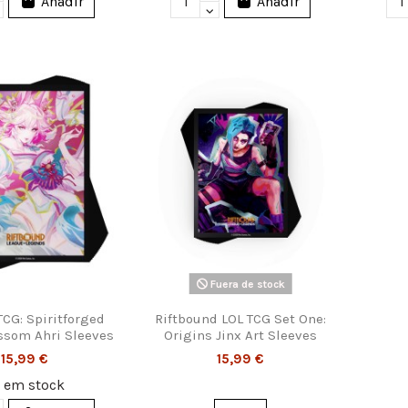
Añadir
Añadir
Fuera de stock
TCG: Spiritforged
Riftbound LOL TCG Set One:
ossom Ahri Sleeves
Origins Jinx Art Sleeves
15,99 €
15,99 €
0
em stock