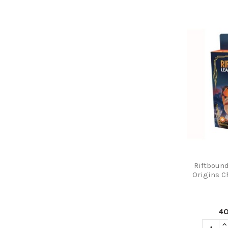
Riftbound
Origins C
4