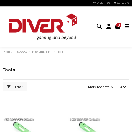
Wishlist (
0
)
Compare (
0
)
0
Início
TRAXXAS
PRO LINE e MP
Tools
Tools
Filtrar
Mais recente
3