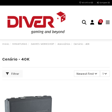
Wishlist (
0
)
Compare (
0
)
0
Inicio
MINIATURAS
GAMES WORKSHOP
Acessórios
Cenário - 40K
Cenário - 40K
Filtrar
Newest First
1