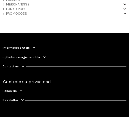
MERCHANDISE
FUNKO POP!
PROMOÇÕES
Informações Úteis
iqitlinksmanager module
Contact us
Controle su privacidad
Follow us
Newsletter