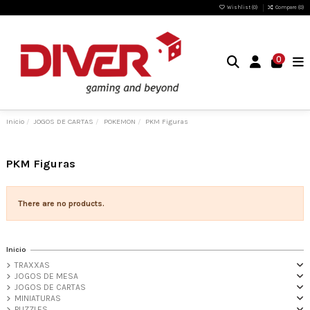
Wishlist (
0
)
Compare (
0
)
0
Inicio
JOGOS DE CARTAS
POKEMON
PKM Figuras
PKM Figuras
There are no products.
Inicio
TRAXXAS
JOGOS DE MESA
JOGOS DE CARTAS
MINIATURAS
PUZZLES