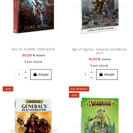
AGE OF SIGMAR: CORE BOOK
Age of Sigmar: Generals Handbook
2017
30,00 €
50,00 €
15,00 €
25,00 €
1
em stock
1
em stock
Añadir
Añadir
-20%
¡EN OFERTA!
-20%