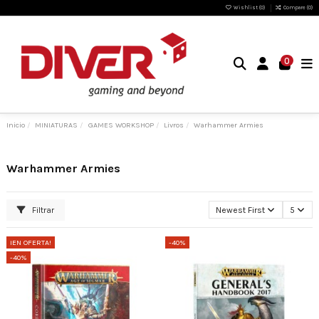
Wishlist (
0
)
Compare (
0
)
0
Inicio
MINIATURAS
GAMES WORKSHOP
Livros
Warhammer Armies
Warhammer Armies
Filtrar
Newest First
5
¡EN OFERTA!
-40%
-40%