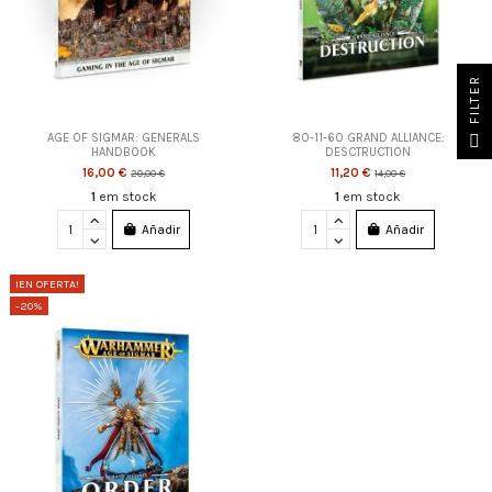
FILTER
AGE OF SIGMAR: GENERALS
80-11-60 GRAND ALLIANCE:
HANDBOOK
DESCTRUCTION
16,00 €
11,20 €
20,00 €
14,00 €
1
em stock
1
em stock
Añadir
Añadir
¡EN OFERTA!
-20%