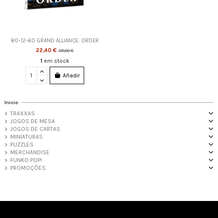
80-12-60 GRAND ALLIANCE: ORDER
22,40 €
28,00 €
1
em stock
Añadir
Inicio
TRAXXAS
JOGOS DE MESA
JOGOS DE CARTAS
MINIATURAS
PUZZLES
MERCHANDISE
FUNKO POP!
PROMOÇÕES