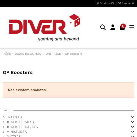
Wishlist (
0
)
Compare (
0
)
0
Início
JOGOS DE CARTAS
ONE PIECE
OP Boosters
OP Boosters
Não existem produtos.
Início
TRAXXAS
JOGOS DE MESA
JOGOS DE CARTAS
MINIATURAS
PUZZLES