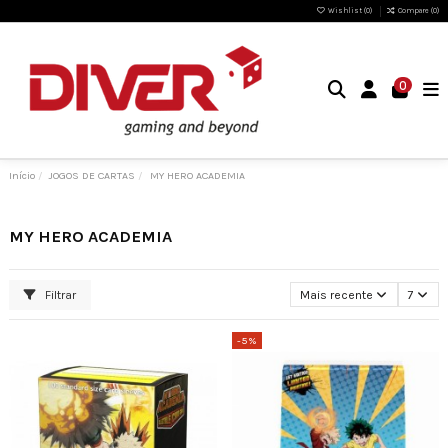
Wishlist (
0
)
Compare (
0
)
0
Início
JOGOS DE CARTAS
MY HERO ACADEMIA
MY HERO ACADEMIA
Filtrar
Mais recente
7
-5%