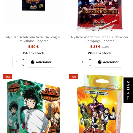
My Hero Academia Serie 04 League
My Hero Academia Serie 02 Crimson
of Villains Booster
Rampage Booster
5,50 €
5,23 €
5,50 €
24
em stock
268
em stock
Adicionar
Adicionar
-10%
-10%
FILTER