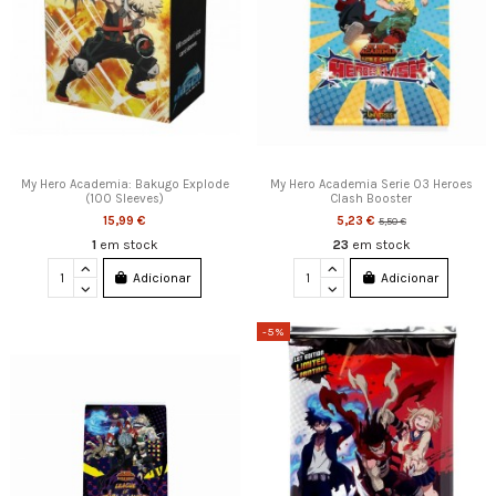
My Hero Academia: Bakugo Explode
My Hero Academia Serie 03 Heroes
(100 Sleeves)
Clash Booster
15,99 €
5,23 €
5,50 €
1
em stock
23
em stock
Adicionar
Adicionar
-5%