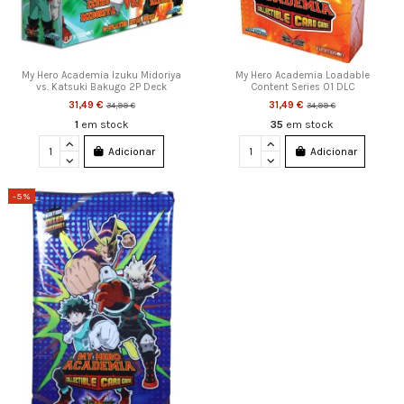
My Hero Academia Izuku Midoriya
My Hero Academia Loadable
vs. Katsuki Bakugo 2P Deck
Content Series 01 DLC
31,49 €
31,49 €
34,99 €
34,99 €
1
em stock
35
em stock
Adicionar
Adicionar
-5%