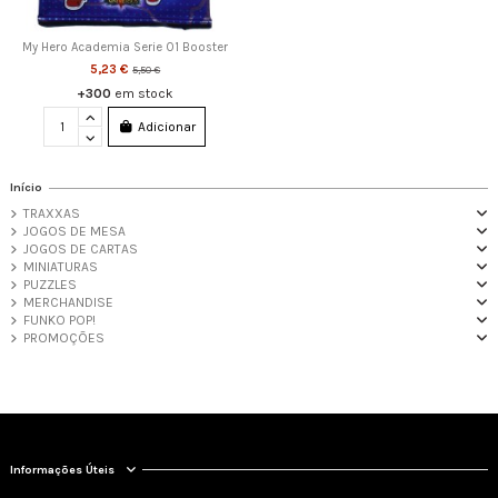
My Hero Academia Serie 01 Booster
5,23 €
5,50 €
+300
em stock
Adicionar
Início
TRAXXAS
JOGOS DE MESA
JOGOS DE CARTAS
MINIATURAS
PUZZLES
MERCHANDISE
FUNKO POP!
PROMOÇÕES
Informações Úteis