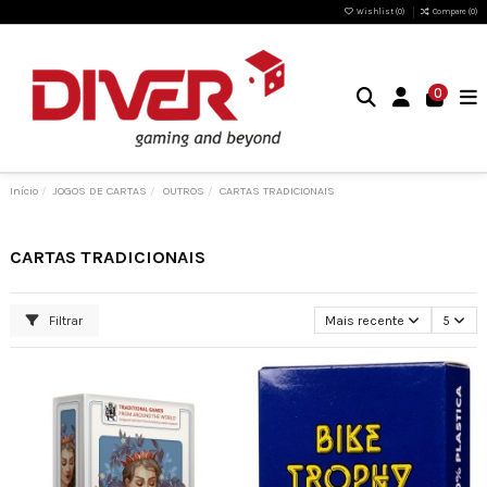
Wishlist (
0
)
Compare (
0
)
0
Início
JOGOS DE CARTAS
OUTROS
CARTAS TRADICIONAIS
CARTAS TRADICIONAIS
Filtrar
Mais recente
5