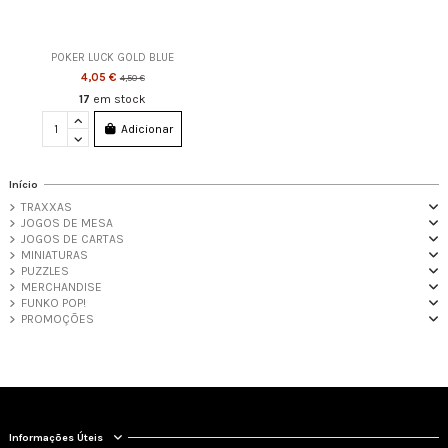
POKER LUCK GOLD BLUE
4,05 €
4,50 €
17
em stock
Adicionar
Início
TRAXXAS
JOGOS DE MESA
JOGOS DE CARTAS
MINIATURAS
PUZZLES
MERCHANDISE
FUNKO POP!
PROMOÇÕES
Informações Úteis