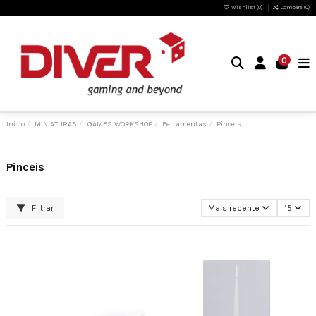
Wishlist (
0
)
Compare (
0
)
0
Início
MINIATURAS
GAMES WORKSHOP
Ferramentas
Pinceis
Pinceis
Filtrar
Mais recente
15