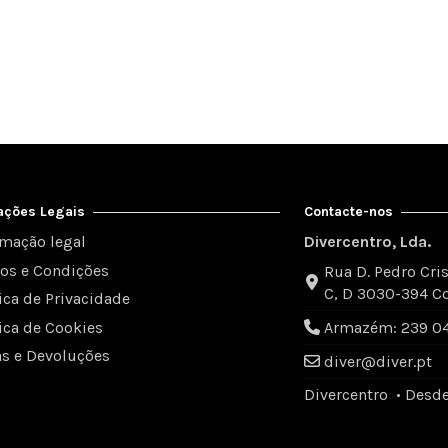
ações Legais
Contacte-nos
rmação legal
Divercentro, Lda.
os e Condições
Rua D. Pedro Cris
C, D 3030-394 C
tica de Privacidade
tica de Cookies
Armazém: 239 049
as e Devoluções
diver@diver.pt
Divercentro • Desd