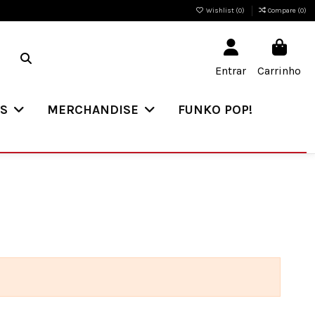
Wishlist (
0
)
Compare (
0
)
Entrar
Carrinho
ES
MERCHANDISE
FUNKO POP!