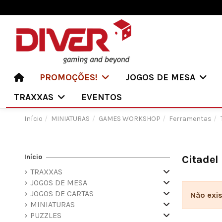
PROMOÇÕES!
JOGOS DE MESA
TRAXXAS
EVENTOS
Início
MINIATURAS
GAMES WORKSHOP
Ferramentas
Início
Citadel
TRAXXAS
JOGOS DE MESA
JOGOS DE CARTAS
Não exi
MINIATURAS
PUZZLES