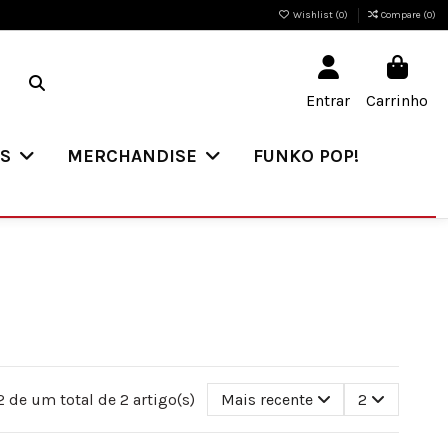
Wishlist (
0
)
Compare (
0
)
Entrar
Carrinho
ES
MERCHANDISE
FUNKO POP!
 de um total de 2 artigo(s)
Mais recente
2