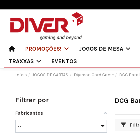
PROMOÇÕES!
JOGOS DE MESA
TRAXXAS
EVENTOS
Início
JOGOS DE CARTAS
Digimon Card Game
DCG Bara
Filtrar por
DCG Ba
Fabricantes
Filtr