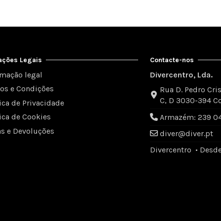
ações Legais
Contacte-nos
rmação legal
Divercentro, Lda.
os e Condições
Rua D. Pedro Cris
C, D 3030-394 C
tica de Privacidade
tica de Cookies
Armazém: 239 049
as e Devoluções
diver@diver.pt
Divercentro • Desd