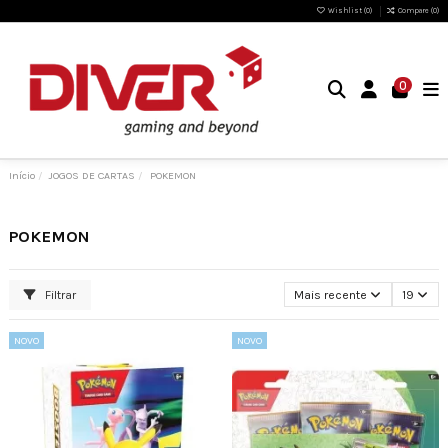
Wishlist (
0
)
Compare (
0
)
0
Início
JOGOS DE CARTAS
POKEMON
POKEMON
Filtrar
Mais recente
19
NOVO
NOVO