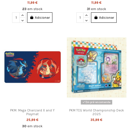
11,99 €
11,99 €
23
em stock
31
em stock
Adicionar
Adicionar
Em pré-encomenda
PKM: Mega Charizard X and Y
PKM TCG World Championship Deck
Playmat
2025
25,99 €
35,99 €
30
em stock