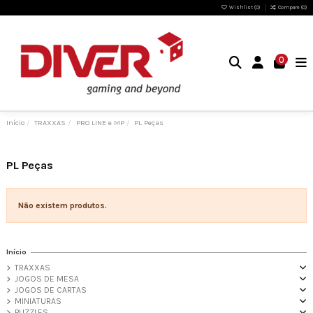
Wishlist (
0
)
Compare (
0
)
0
Início
TRAXXAS
PRO LINE e MP
PL Peças
PL Peças
Não existem produtos.
Início
TRAXXAS
JOGOS DE MESA
JOGOS DE CARTAS
MINIATURAS
PUZZLES