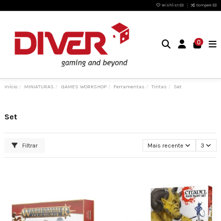
Wishlist (
0
)
Compare (
0
)
0
Início
MINIATURAS
GAMES WORKSHOP
Ferramentas
Tintas
Set
Set
Filtrar
Mais recente
3