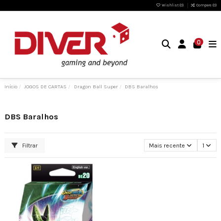
Wishlist (
0
)
Compare (
0
)
0
Início
JOGOS DE CARTAS
Dragon Ball Super
DBS Baralhos
DBS Baralhos
Filtrar
Mais recente
1