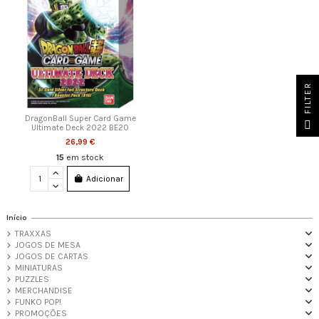
FILTER
DragonBall Super Card Game
Ultimate Deck 2022 BE20
26,99 €
15
em stock
Adicionar
Início
TRAXXAS
JOGOS DE MESA
JOGOS DE CARTAS
MINIATURAS
PUZZLES
MERCHANDISE
FUNKO POP!
PROMOÇÕES