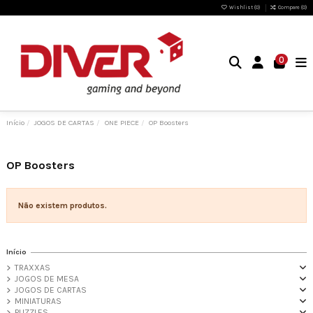
Wishlist (
0
)
Compare (
0
)
0
Início
JOGOS DE CARTAS
ONE PIECE
OP Boosters
OP Boosters
Não existem produtos.
Início
TRAXXAS
JOGOS DE MESA
JOGOS DE CARTAS
MINIATURAS
PUZZLES