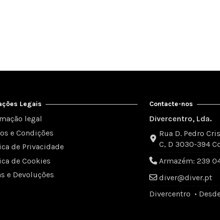
ações Legais
Contacte-nos
rmação legal
Divercentro, Lda.
os e Condições
Rua D. Pedro Cris
C, D 3030-394 C
tica de Privacidade
tica de Cookies
Armazém: 239 049
as e Devoluções
diver@diver.pt
Divercentro • Desd