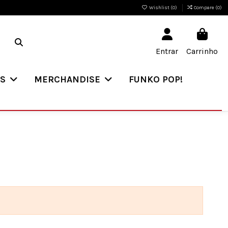
Wishlist (
0
)
Compare (
0
)
Entrar
Carrinho
ES
MERCHANDISE
FUNKO POP!