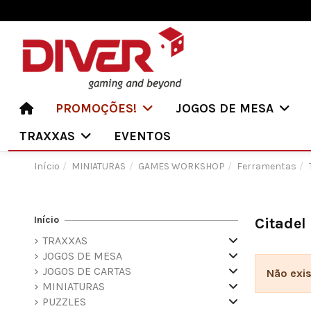
PROMOÇÕES!
JOGOS DE MESA
TRAXXAS
EVENTOS
Início
MINIATURAS
GAMES WORKSHOP
Ferramentas
Início
Citadel
TRAXXAS
JOGOS DE MESA
JOGOS DE CARTAS
Não exi
MINIATURAS
PUZZLES