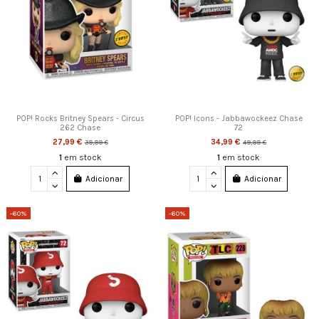
POP! Rocks Britney Spears - Circus
POP! Icons - Jabbawockeez Chase
262 Chase
72
27,99 €
34,99 €
39,99 €
49,99 €
1
em stock
1
em stock
Adicionar
Adicionar
-60%
-60%