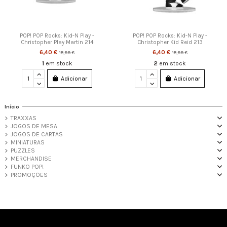
POP! POP Rocks: Kid-N Play -
POP! POP Rocks: Kid-N Play -
Christopher Play Martin 214
Christopher Kid Reid 213
6,40 €
6,40 €
15,99 €
15,99 €
1
em stock
2
em stock
Adicionar
Adicionar
Início
TRAXXAS
JOGOS DE MESA
JOGOS DE CARTAS
MINIATURAS
PUZZLES
MERCHANDISE
FUNKO POP!
PROMOÇÕES