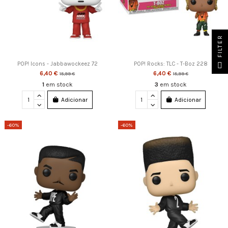
FILTER
POP! Icons - Jabbawockeez 72
POP! Rocks: TLC - T-Boz 228
6,40 €
6,40 €
15,99 €
15,99 €
1
em stock
3
em stock
Adicionar
Adicionar
-60%
-60%