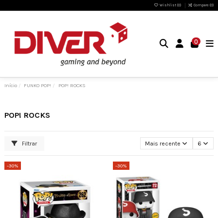
Wishlist (
0
)
Compare (
0
)
0
Início
FUNKO POP!
POP! ROCKS
POP! ROCKS
Filtrar
Mais recente
6
-30%
-30%