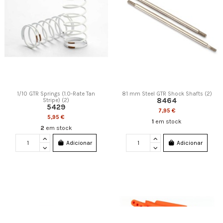
1/10 GTR Springs (1.0-Rate Tan
81 mm Steel GTR Shock Shafts (2)
8464
Stripe) (2)
5429
7,95 €
5,95 €
1
em stock
2
em stock
Adicionar
Adicionar