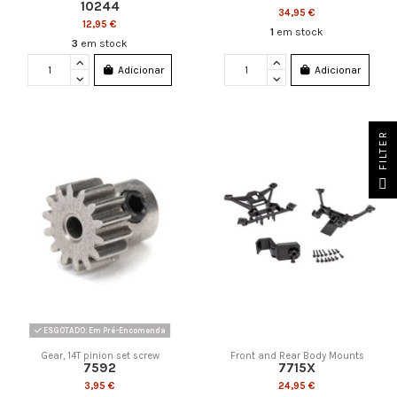
10244
34,95 €
12,95 €
1
em stock
3
em stock
Adicionar
Adicionar
FILTER
ESGOTADO: Em Pré-Encomenda
Gear, 14T pinion set screw
Front and Rear Body Mounts
7592
7715X
3,95 €
24,95 €