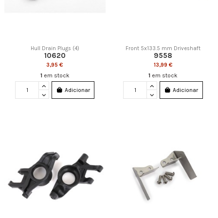
Hull Drain Plugs (4)
Front 5x133.5 mm Driveshaft
10620
9558
3,95 €
13,99 €
1
em stock
1
em stock
Adicionar
Adicionar