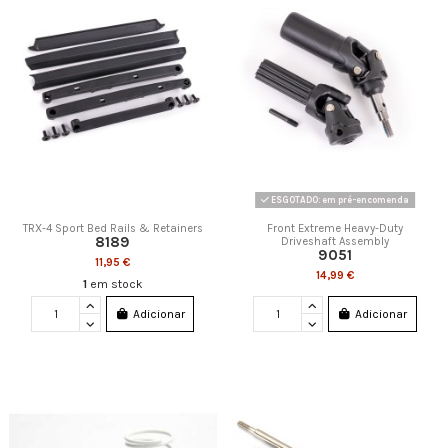
ESGOTADO: em pré-encomenda
TRX-4 Sport Bed Rails & Retainers
Front Extreme Heavy-Duty
8189
Driveshaft Assembly
9051
11,95 €
14,99 €
1
em stock
Adicionar
Adicionar