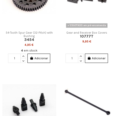
ESGOTADO: em pré-encomenda
54-Tooth Spur Gear (32-Pitch) with
Gear and Receiver Box Covers
10777T
Bushing
3454
9,95 €
4,95 €
4
em stock
Adicionar
Adicionar