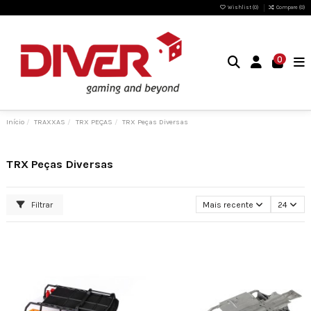
Wishlist (
0
)
Compare (
0
)
0
Início
TRAXXAS
TRX PEÇAS
TRX Peças Diversas
TRX Peças Diversas
Filtrar
Mais recente
24