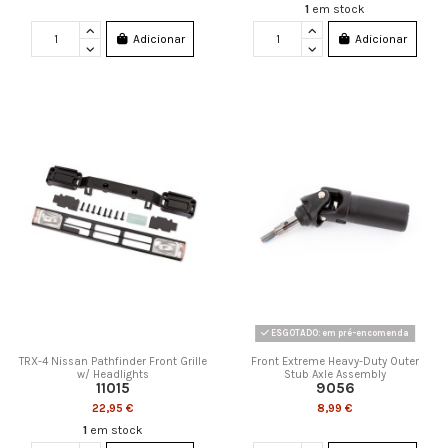
1
em stock
Adicionar
Adicionar
ESGOTADO: em pré-encomenda
TRX-4 Nissan Pathfinder Front Grille
Front Extreme Heavy-Duty Outer
w/ Headlights
Stub Axle Assembly
11015
9056
22,95 €
8,99 €
1
em stock