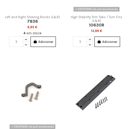
ESGOTADO: em pré-encomenda
Left and Right Steering Blocks (L&R)
High Stability Trim Tabs / Turn Fins
7836
(L&R)
10630R
9,95 €
13,99 €
4
em stock
Adicionar
Adicionar
ESGOTADO: em pré-encomenda