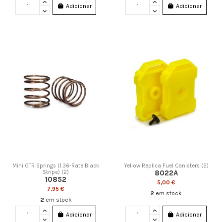
Adicionar
Adicionar
Mini GTR Springs (1.36-Rate Black
Yellow Replica Fuel Canisters (2)
8022A
Stripe) (2)
10852
5,00 €
7,95 €
2
em stock
2
em stock
Adicionar
Adicionar