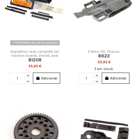
ESGOTADO: em pré-encomenda
Expedition rack, complete (w/
E-Revo VXL Chassis
8622
traction boards, shovel, axe)
8120R
30,95 €
55,95 €
1
em stock
Adicionar
Adicionar