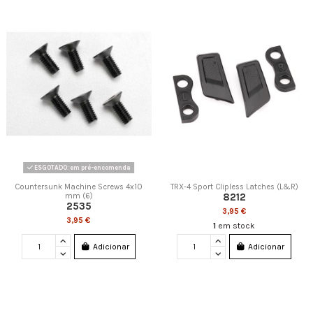
ESGOTADO: em pré-encomenda
Countersunk Machine Screws 4x10
TRX-4 Sport Clipless Latches (L&R)
8212
mm (6)
2535
3,95 €
3,95 €
1
em stock
Adicionar
Adicionar