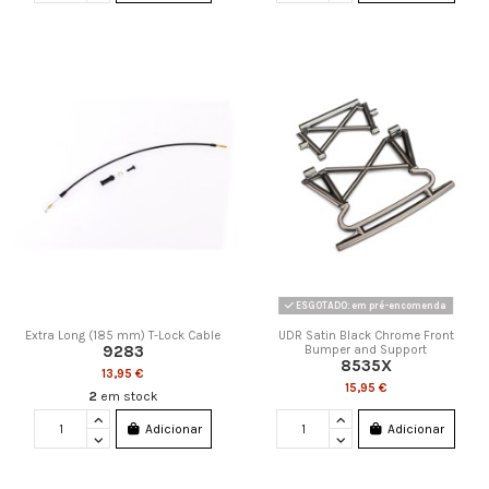
ESGOTADO: em pré-encomenda
Extra Long (185 mm) T-Lock Cable
UDR Satin Black Chrome Front
9283
Bumper and Support
8535X
13,95 €
15,95 €
2
em stock
Adicionar
Adicionar