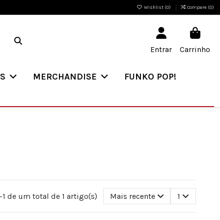
Wishlist (
0
)
Compare (
0
)
Entrar
Carrinho
ES
MERCHANDISE
FUNKO POP!
1 de um total de 1 artigo(s)
Mais recente
1