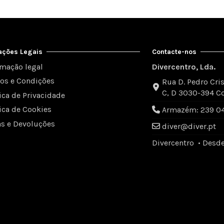
ações Legais
Contacte-nos
rmação legal
Divercentro, Lda.
os e Condições
Rua D. Pedro Cris
C, D 3030-394 C
tica de Privacidade
tica de Cookies
Armazém: 239 049
as e Devoluções
diver@diver.pt
Divercentro • Desd