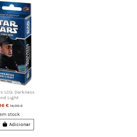
rs LCG: Darkness
and Light
,96 €
14,95 €
em stock
Adicionar