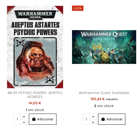
-25%
48-95 PSYCHIC POWERS: ADEPTUS
Warhammer Quest: DarkWater
ASTARTES
155,24 €
206,99 €
14,00 €
2
em stock
1
em stock
Adicionar
Adicionar