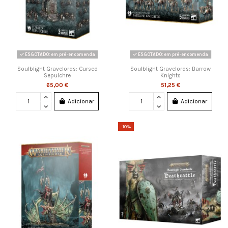
ESGOTADO: em pré-encomenda
ESGOTADO: em pré-encomenda
Soulblight Gravelords: Cursed
Soulblight Gravelords: Barrow
Sepulchre
Knights
65,00 €
51,25 €
Adicionar
Adicionar
-10%