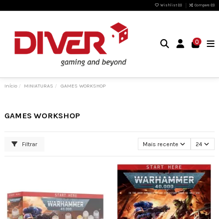
Wishlist (
0
)
Compare (
0
)
0
Início
MINIATURAS
GAMES WORKSHOP
GAMES WORKSHOP
Filtrar
Mais recente
24