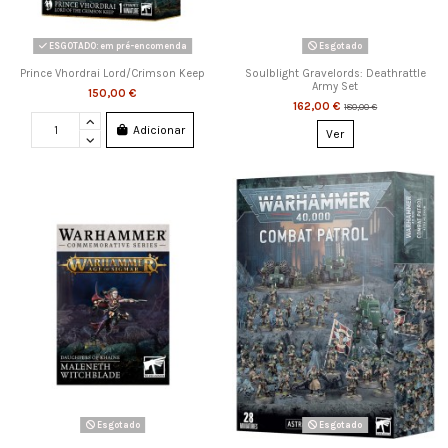
ESGOTADO: em pré-encomenda
Esgotado
Prince Vhordrai Lord/Crimson Keep
Soulblight Gravelords: Deathrattle
Army Set
150,00 €
162,00 €
180,00 €
Adicionar
Ver
Esgotado
Esgotado