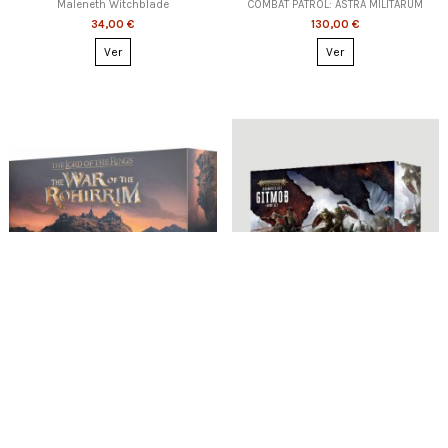
Maleneth Witchblade
COMBAT PATROL: ASTRA MILITARUM
34,00 €
130,00 €
Ver
Ver
Esgotado
LOTR: THE WAR OF THE ROHIRRIM
GLOOMSPITE GITZ: GITMOB ARMY SET
175,00 €
180,00 €
1
em stock
Adicionar
Ver