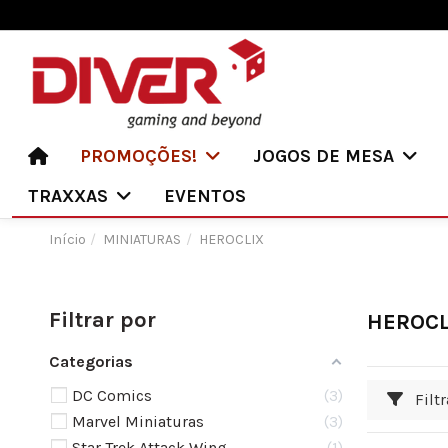
PROMOÇÕES!
JOGOS DE MESA
TRAXXAS
EVENTOS
Início
MINIATURAS
HEROCLIX
Filtrar por
HEROCL
Categorias
DC Comics
3
Filtr
Marvel Miniaturas
3
Star Trek Attack Wing
1