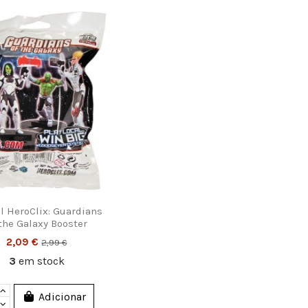
l HeroClix: Guardians
 the Galaxy Booster
2,09 €
2,99 €
3
em stock
Adicionar