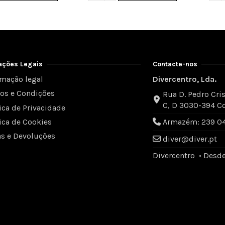
ações Legais
Contacte-nos
rmação legal
Divercentro, Lda.
os e Condições
Rua D. Pedro Cris
C, D 3030-394 C
tica de Privacidade
tica de Cookies
Armazém: 239 049
as e Devoluções
diver@diver.pt
Divercentro • Desd