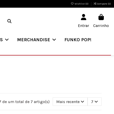
Wishlist (
0
)
Compare (
0
)
Entrar
Carrinho
ES
MERCHANDISE
FUNKO POP!
 de um total de 7 artigo(s)
Mais recente
7