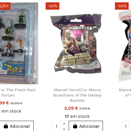
ÇÃO!
-30%
-30%
ix: The Flash Fast
Marvel HeroClix: Movie
Marve
Forces
Guardians of the Galaxy
of
Booster
,99 €
19,99 €
2,09 €
2,99 €
2
em stock
17
em stock
Adicionar
Adicionar