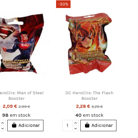
-30%
eroClix: Man of Steel
DC HeroClix: The Flash
Booster
Booster
2,09 €
2,28 €
2,99 €
3,25 €
98
em stock
40
em stock
Adicionar
Adicionar