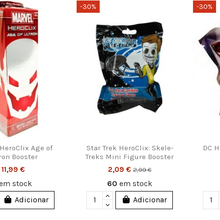
-30%
-30%
HeroClix Age of
Star Trek HeroClix: Skele-
DC H
ron Booster
Treks Mini Figure Booster
11,99 €
2,09 €
2,99 €
em stock
60
em stock
Adicionar
Adicionar