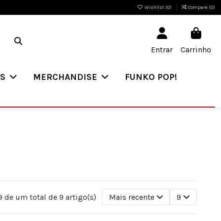
Wishlist (
0
)
Compare (
0
)
Entrar
Carrinho
ES
MERCHANDISE
FUNKO POP!
 de um total de 9 artigo(s)
Mais recente
9