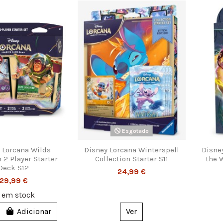
Esgotado
 Lorcana Wilds
Disney Lorcana Winterspell
Disne
2 Player Starter
Collection Starter S11
the 
Deck S12
24,99 €
29,99 €
1
em stock
Adicionar
Ver