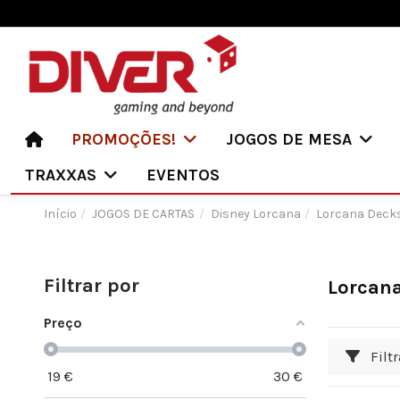
PROMOÇÕES!
JOGOS DE MESA
TRAXXAS
EVENTOS
Início
JOGOS DE CARTAS
Disney Lorcana
Lorcana Deck
Filtrar por
Lorcan
Preço
Filtr
19
€
30
€