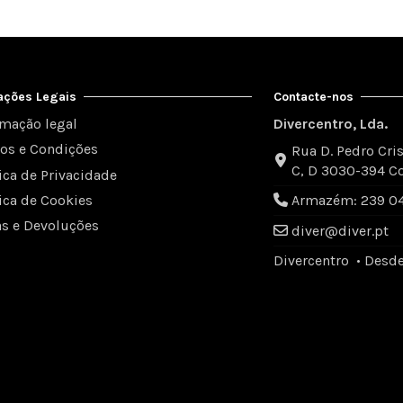
ações Legais
Contacte-nos
rmação legal
Divercentro, Lda.
os e Condições
Rua D. Pedro Cris
C, D 3030-394 C
tica de Privacidade
tica de Cookies
Armazém: 239 049
as e Devoluções
diver@diver.pt
Divercentro • Desd