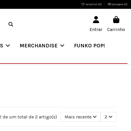
Wishlist (
0
)
Compare (
0
)
Entrar
Carrinho
ES
MERCHANDISE
FUNKO POP!
 de um total de 2 artigo(s)
Mais recente
2