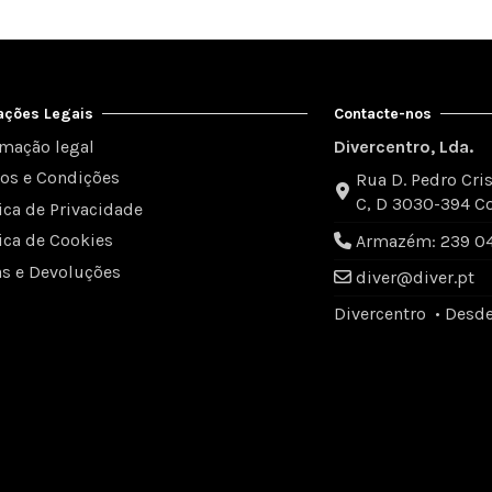
ações Legais
Contacte-nos
rmação legal
Divercentro, Lda.
os e Condições
Rua D. Pedro Cris
C, D 3030-394 C
tica de Privacidade
tica de Cookies
Armazém: 239 049
as e Devoluções
diver@diver.pt
Divercentro • Desd