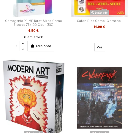
Esgotado
Gamegenic PRIME Tarot-Sized Game
Catan Dice Game- Clamshell
Sleeves 73x122 Clear (50)
14,99 €
4,50 €
6
em stock
Adicionar
Ver