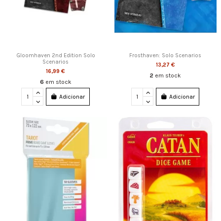
Gloomhaven 2nd Edition Solo
Frosthaven: Solo Scenarios
Scenarios
13,27 €
16,99 €
2
em stock
6
em stock
Adicionar
Adicionar