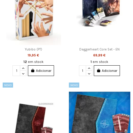
Yubibo (PT)
Daggerheart Core Set - EN
19,95 €
69,99 €
12
em stock
1
em stock
Adicionar
Adicionar
NOVO
NOVO