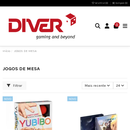
Wishlist (
0
)
Compare (
0
)
0
Início
JOGOS DE MESA
JOGOS DE MESA
Filtrar
Mais recente
24
NOVO
NOVO