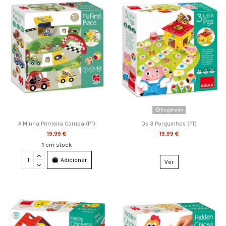
Esgotado
A Minha Primeira Corrida (PT)
Os 3 Porquinhos (PT)
19,99 €
19,99 €
1
em stock
Adicionar
Ver