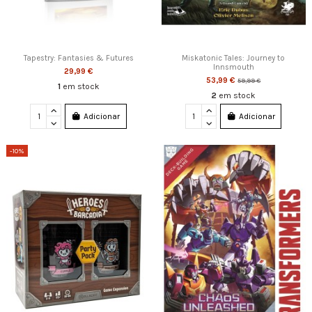
Tapestry: Fantasies & Futures
Miskatonic Tales: Journey to
Innsmouth
29,99 €
53,99 €
59,99 €
1
em stock
2
em stock
Adicionar
Adicionar
-10%