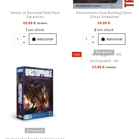
Heroes of Barcadia Party Pack
Transformers Deck Building Game
Expansion
Chaos Unleashed
29,69 €
29,99 €
32,99 €
1
em stock
2
em stock
Adicionar
Adicionar
Esgotado
-10%
Unstoppable - EN
53,99 €
59,99 €
Esgotado