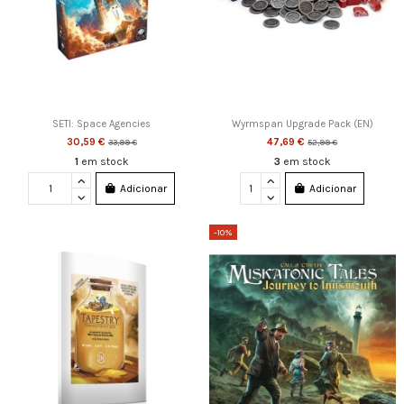
SETI: Space Agencies
Wyrmspan Upgrade Pack (EN)
30,59 €
47,69 €
33,99 €
52,99 €
1
em stock
3
em stock
Adicionar
Adicionar
-10%