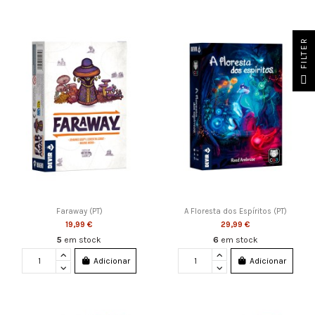
FILTER
Faraway (PT)
A Floresta dos Espíritos (PT)
19,99 €
29,99 €
5
em stock
6
em stock
Adicionar
Adicionar