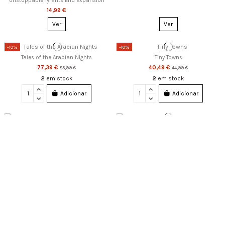
Unstoppable Tyrants End Expansion
14,99 €
Ver
Ver
-10%
-10%
Tales of the Arabian Nights
Tiny Towns
77,39 €
40,49 €
85,99 €
44,99 €
2
em stock
2
em stock
Adicionar
Adicionar
Esgotado
Nemesis Retaliation The Xyrians
Nemesis Retaliation The Classic
25,99 €
Crew Expansion
1
em stock
29,99 €
Adicionar
Ver
-10%
Esgotado
Esgotado
Nemesis Retaliation The
Nemesis Retaliation Support Squad
Sangrevores
Expansion
80,99 €
26,99 €
89,99 €