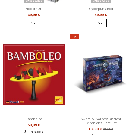
Esgotado
Esgotado
Modern Art
Cyberpunk Red
39,99 €
49,99 €
Ver
Ver
-10%
Bamboleo
Sword & Sorcery: Ancient
Chronicles Core Set
59,99 €
86,39 €
95,99 €
3
em stock