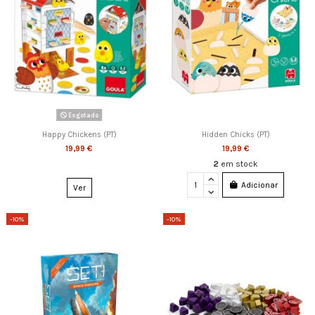
Esgotado
Happy Chickens (PT)
Hidden Chicks (PT)
19,99 €
19,99 €
2
em stock
Adicionar
Ver
-10%
-10%