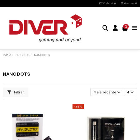
Wishlist (
0
)
Compare (
0
)
0
Início
PUZZLES
NANODOTS
NANODOTS
Filtrar
Mais recente
4
-35%