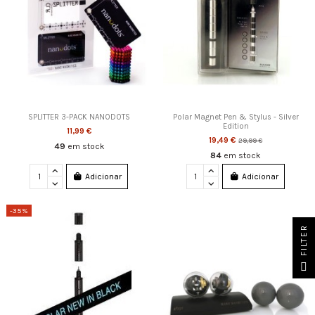
SPLITTER 3-PACK NANODOTS
Polar Magnet Pen & Stylus - Silver
Edition
11,99 €
19,49 €
29,99 €
49
em stock
84
em stock
Adicionar
Adicionar
-35%
FILTER