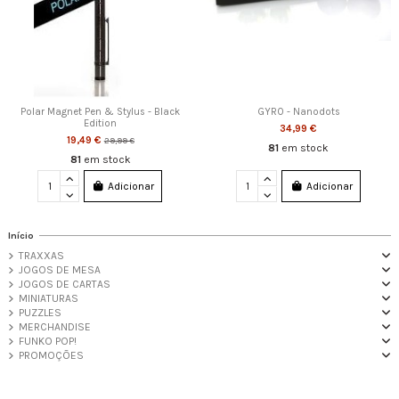
Polar Magnet Pen & Stylus - Black
GYRO - Nanodots
Edition
34,99 €
19,49 €
29,99 €
81
em stock
81
em stock
Adicionar
Adicionar
Início
TRAXXAS
JOGOS DE MESA
JOGOS DE CARTAS
MINIATURAS
PUZZLES
MERCHANDISE
FUNKO POP!
PROMOÇÕES