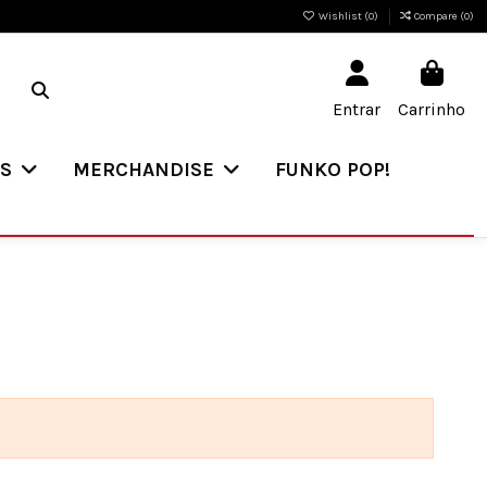
Wishlist (
0
)
Compare (
0
)
Entrar
Carrinho
ES
MERCHANDISE
FUNKO POP!