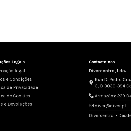
ações Legais
Contacte-nos
rmação legal
Divercentro, Lda.
os e Condições
Rua D. Pedro Cris
C, D 3030-394 C
tica de Privacidade
tica de Cookies
Armazém: 239 049
as e Devoluções
diver@diver.pt
Divercentro • Desd