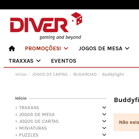
PROMOÇÕES!
JOGOS DE MESA
TRAXXAS
EVENTOS
Início
JOGOS DE CARTAS
BUSHIROAD
Buddyfight
Início
Buddyf
TRAXXAS
JOGOS DE MESA
JOGOS DE CARTAS
Não exi
MINIATURAS
PUZZLES